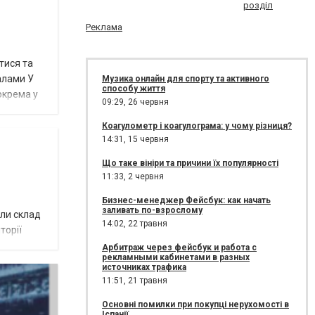
розділ
Реклама
тися та
алами У
Музика онлайн для спорту та активного
способу життя
окрема у
09:29,
26 червня
Коагулометр і коагулограма: у чому різниця?
14:31,
15 червня
Що таке вініри та причини їх популярності
11:33,
2 червня
Бизнес-менеджер Фейсбук: как начать
заливать по-взрослому
али склад
14:02,
22 травня
торії
Арбитраж через фейсбук и работа с
рекламными кабинетами в разных
источниках трафика
11:51,
21 травня
Основні помилки при покупці нерухомості в
Іспанії