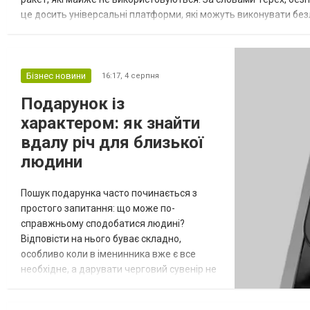
це досить універсальні платформи, які можуть виконувати безлі
некерованих ракет малої дальності, розповіла генеральний...
Бізнес новини
16:17,
4 серпня
Подарунок із
характером: як знайти
вдалу річ для близької
людини
Пошук подарунка часто починається з
простого запитання: що може по-
справжньому сподобатися людині?
Відповісти на нього буває складно,
особливо коли в іменинника вже є все
необхідне, а дарувати черговий сувенір не
хочеться. Вдалий презент має відповідати
інтересам одержувача, бути корисним або