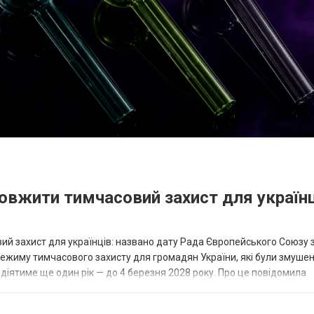
овжити тимчасовий захист для українц
ий захист для українців: названо дату Рада Європейського Союзу 
иму тимчасового захисту для громадян України, які були змушен
діятиме ще один рік — до 4 березня 2028 року. Про це повідомила
країни. За даними Євростату, н...