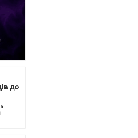
ів до
за
і