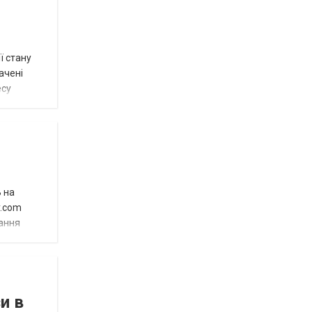
ї стану
ачені
есу
 на
y.com
вання
и в