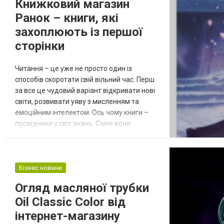
Книжковий магазин
Ранок – книги, які
захоплюють із першої
сторінки
Читання – це уже не просто один із
способів скоротати свій вільний час. Перш
за все це чудовий варіант відкривати нові
світи, розвивати уяву з мисленням та
емоційним інтелектом. Ось чому книги –
провідники у світ знань. Саме вони
знайомлять дітей із захопливими
пригодами, коли ж дорослим дозволяють
відволіктися від щоденних турбот, здобути
нові та потрібні їм знання чи навіть знайти
Бізнес новини
натхнення. Правда щоб кожнісіньке
Огляд масляної трубки
знайомство з літературою приносило
Oil Classic Color від
виклю...
інтернет-магазину