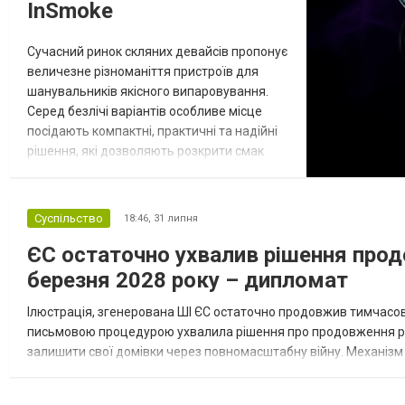
InSmoke
Сучасний ринок скляних девайсів пропонує
величезне різноманіття пристроїв для
шанувальників якісного випаровування.
Серед безлічі варіантів особливе місце
посідають компактні, практичні та надійні
рішення, які дозволяють розкрити смак
сумішей без зайвих складнощів. Сьогодні
ми детально розглянемо один із
найпопулярніших товарів асортименту
Суспільство
18:46,
31 липня
українського інтернет-магазину InSmoke —
ЄС остаточно ухвалив рішення прод
скляну трубку-вапорайзер Oil Classic Color.
Асортимент спеціалізованого магаз...
березня 2028 року – дипломат
Ілюстрація, згенерована ШІ ЄС остаточно продовжив тимчасов
письмовою процедурою ухвалила рішення про продовження реж
залишити свої домівки через повномасштабну війну. Механізм 
пресслужба Міністерства соціальної політики, сім'ї та єдності У