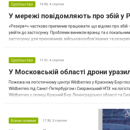
викликати щирі емоції. Полегшити вибір
Суспільство
16:00,
4 серпня
може спеціалізований магазин подарунків,
У мережі повідомляють про збій у 
у якому товари розподілені за
одержувачами, подіями, професіями,
«Резерв+» частково припинив працювати: що відомо про збій 
захопленнями та варті...
увійти до застосунку. Проблеми виникли вранці та є локальн
застосунку для призовників, військовозобов’язаних та резерві
Львові. Про це повідомляють користувачі «Резерв+». За їхніми 
Суспільство
11:51,
4 серпня
У Московській області дрони уразил
Пожежа на логістичному центрі Wildberries у Красному Борі піс
Wildberries під Санкт-Петербургом і Сизранський НПЗ: на логі
Wildberries у селищі Красний Бор Ленінградської області та С
одного з найбільших логістичних центрів російського маркетпле
Бізнес новини
17:30,
3 серпня