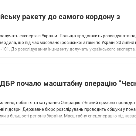
ійську ракету до самого кордону з
я залучать експерта з України Польща продовжить розслідувати па
ердила, що під час масованої російської атаки по Україні 30 липня 
Х-101. До розслідування інциденту долучать українського експерта
арій Том...
: ДБР почало масштабну операцію "Чес
илення, побиття та катування Операцію «Чесний призов» проводят
нові підозри. Державне бюро розслідувань проводить обшуки у пона
ки в більшості регіонів України. Масштабну спецоперацію під назв
абом ЗСУ. Правоохоронці...