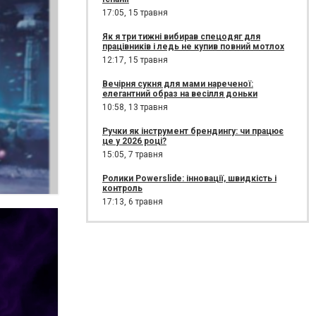
17:05,
15 травня
Як я три тижні вибирав спецодяг для
працівників і ледь не купив повний мотлох
12:17,
15 травня
Вечірня сукня для мами нареченої:
елегантний образ на весілля доньки
10:58,
13 травня
Ручки як інструмент брендингу: чи працює
це у 2026 році?
15:05,
7 травня
Ролики Powerslide: інновації, швидкість і
контроль
17:13,
6 травня