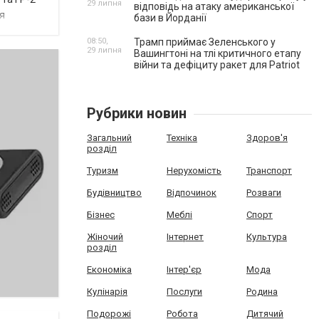
29 липня
відповідь на атаку американської
ня
бази в Йорданії
08:50,
Трамп приймає Зеленського у
29 липня
Вашингтоні на тлі критичного етапу
війни та дефіциту ракет для Patriot
Рубрики новин
Загальний
Техніка
Здоров'я
розділ
Туризм
Нерухомість
Транспорт
Будівництво
Відпочинок
Розваги
Бізнес
Меблі
Спорт
Жіночий
Інтернет
Культура
розділ
Економіка
Інтер'єр
Мода
Кулінарія
Послуги
Родина
Подорожі
Робота
Дитячий