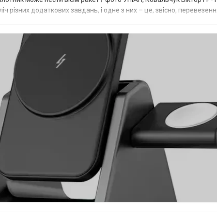
ч різних додаткових завдань, і одне з них – це, звісно, перевезен