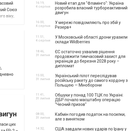
часовий
16:19,
Новий етап для "Фламінго": Україна
4 серпня
розробила власний турбореактивний
ький Союз
двигун
о віку,
16:00,
У мережі повідомляють про збій у
4 серпня
Резерв+
11:51,
У Московській області дрони уразили
4 серпня
склади Wildberries
18:46,
ЄС остаточно ухвалив рішення
31 липня
продовжити тимчасовий захист для
українців до березня 2028 року –
дипломат
,
едневно
15:00,
Український пілот переслідував
31 липня
російську ракету до самого кордону з
Польщею — Міноборони
11:41,
Обшуки у понад 100 ТЦК по Україні:
31 липня
ДБР почало масштабну операцію
"Чесний призов"
вигун
08:00,
Кабмін погодив податок на посилки,
31 липня
але з винятком
апаси цих
14:32,
США завдали нових ударів по Ірану у
 та FP-2 –