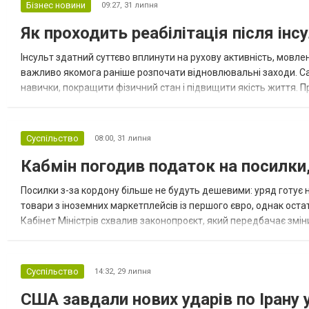
Бізнес новини
09:27,
31 липня
Як проходить реабілітація після інс
Інсульт здатний суттєво вплинути на рухову активність, мовленн
важливо якомога раніше розпочати відновлювальні заходи. Сам
навички, покращити фізичний стан і підвищити якість життя.
залежить від віку, ступеня ураження мозку, загального стану зд
Суспільство
08:00,
31 липня
Кабмін погодив податок на посилки
Посилки з-за кордону більше не будуть дешевими: уряд готу
товари з іноземних маркетплейсів із першого євро, однак ост
Кабінет Міністрів схвалив законопроєкт, який передбачає зм
товарів, придбаних через іноземні маркетплейси. Документ, ро
Суспільство
14:32,
29 липня
США завдали нових ударів по Ірану 