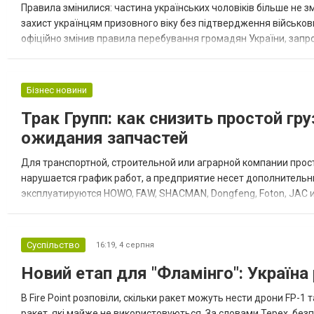
Правила змінилися: частина українських чоловіків більше не з
захист українцям призовного віку без підтвердження військо
офіційно змінив правила перебування громадян України, запр
які не виконали своїх військових обов’язків. Про це повідомляє М
Бізнес новини
Трак Групп: как снизить простой гр
ожидания запчастей
Для транспортной, строительной или аграрной компании прост
нарушается график работ, а предприятие несет дополнительн
эксплуатируются HOWO, FAW, SHACMAN, Dongfeng, Foton, JAC и
специализирующейся на запчастях для китайской грузовой те
Суспільство
16:19,
4 серпня
Новий етап для "Фламінго": Україн
В Fire Point розповіли, скільки ракет можуть нести дрони FP-1 
ракет, які майже не використовуються. За словами Терех, безпі