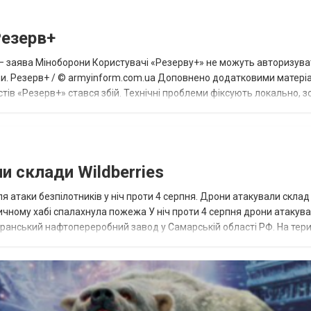
Резерв+
— заява Міноборони Користувачі «Резерву+» не можуть авторизува
ими. Резерв+ / © armyinform.com.ua Доповнено додатковими матері
стів «Резерв+» стався збій. Технічні проблеми фіксують локально, з
словами...
и склади Wildberries
ля атаки безпілотників у ніч проти 4 серпня. Дрони атакували склад
стичному хабі спалахнула пожежа У ніч проти 4 серпня дрони атакув
изранський нафтопереробний завод у Самарській області РФ. На тери
йсу в...