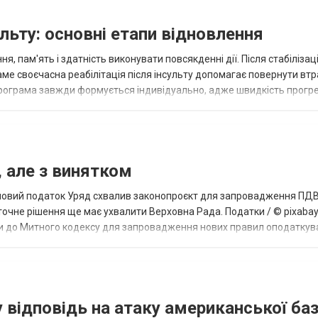
ульту: основні етапи відновлення
я, пам'ять і здатність виконувати повсякденні дії. Після стабілізаці
е своєчасна реабілітація після інсульту допомагає повернути втр
 Програма завжди формується індивідуально, адже швидкість прогр
оров'я...
, але з винятком
є новий податок Уряд схвалив законопроєкт для запровадження ПДВ
аточне рішення ще має ухвалити Верховна Рада. Податки / © pixaba
іни до Митного кодексу для запровадження нових правил оподатку
зроблений Міністерств...
у відповідь на атаку американської баз