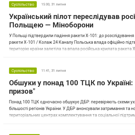
Суспільство
15:00,
31 липня
Український пілот переслідував рос
Польщею — Міноборони
У Польщі підтвердили падіння ракети Х-101: до розслідуванн
ракети Х-101 / Колаж 24 Каналу Польська влада офіційно підтв
територію країни залетіла та впала російська крилата ракета 
повідомив заступник міністра національної оборони Польщі Цез
Суспільство
11:41,
31 липня
Обшуки у понад 100 ТЦК по Україні
призов"
Понад 100 ТЦК одночасно обшукує ДБР: перевіряють схеми ух
більшості регіонів України. У ДБР анонсували затримання та 
територіальних центрах комплектування та соціальної підтрим
«Чесний призов» ДБР проводить у взаємодії з Генеральним шт