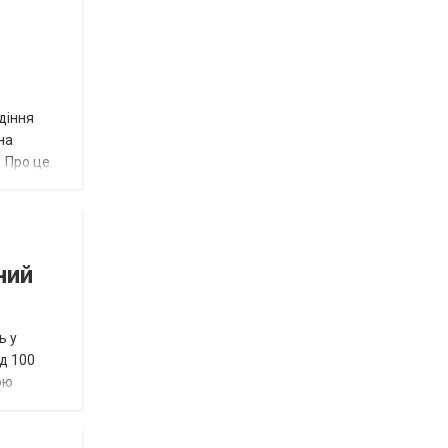
діння
на
. Про це
ний
ь у
д 100
ою