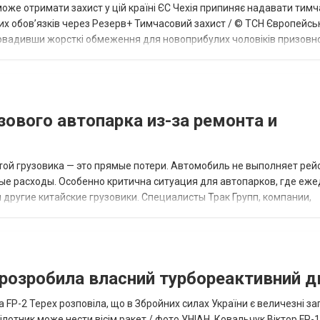
може отримати захист у цій країні ЄС Чехія припиняє надавати тим
вих обов’язків через Резерв+ Тимчасовий захист / © ТСН Європейс
овадивши жорсткі обмеження для новоприбулих чоловіків призовног
ініс...
узового автопарка из-за ремонта и
ой грузовика — это прямые потери. Автомобиль не выполняет рейс
ые расходы. Особенно критична ситуация для автопарков, где еж
 другие китайские грузовики. Специалисты Трак Групп, компании,
хники, выделяют несколько подходов...
а розробила власний турбореактивний д
та FP-2 Терех розповіла, що в Збройних силах України є величезні з
лотник може нести вісім ракет / фото УНІАН, Ковальчук Віктор FP-1