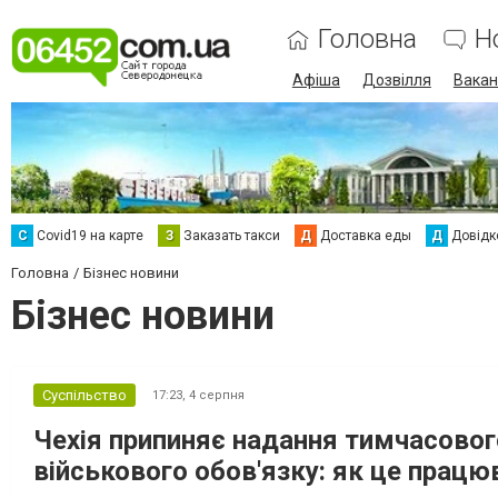
Головна
Н
Афіша
Дозвілля
Вакан
С
Сovid19 на карте
З
Заказать такси
Д
Доставка еды
Д
Довідк
Головна
Бізнес новини
Бізнес новини
Суспільство
17:23,
4 серпня
Чехія припиняє надання тимчасового
військового обов'язку: як це прац