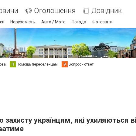
овини
Оголошення
Довідник
сії
Нерухомість
Авто / Мото
Погода
Фотозвіти
ова
П
Помощь переселенцам
В
Вопрос - ответ
 захисту українцям, які ухиляються в
юватиме