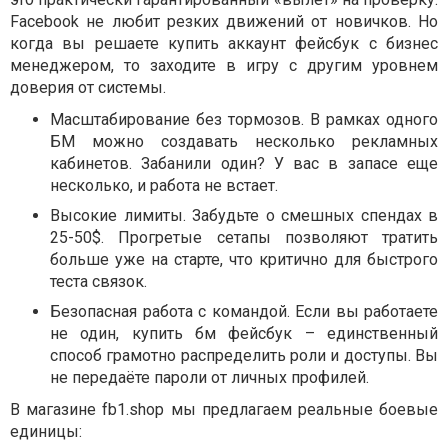
Facebook не любит резких движений от новичков. Но
когда вы решаете купить аккаунт фейсбук с бизнес
менеджером, то заходите в игру с другим уровнем
доверия от системы.
Масштабирование без тормозов. В рамках одного
БМ можно создавать несколько рекламных
кабинетов. Забанили один? У вас в запасе еще
несколько, и работа не встает.
Высокие лимиты. Забудьте о смешных спендах в
25-50$. Прогретые сетапы позволяют тратить
больше уже на старте, что критично для быстрого
теста связок.
Безопасная работа с командой. Если вы работаете
не один, купить бм фейсбук – единственный
способ грамотно распределить роли и доступы. Вы
не передаёте пароли от личных профилей.
В магазине fb1.shop мы предлагаем реальные боевые
единицы: