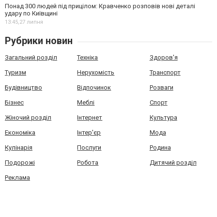
Понад 300 людей під прицілом: Кравченко розповів нові деталі
удару по Київщині
13:45,
27 липня
Рубрики новин
Загальний розділ
Техніка
Здоров'я
Туризм
Нерухомість
Транспорт
Будівництво
Відпочинок
Розваги
Бізнес
Меблі
Спорт
Жіночий розділ
Інтернет
Культура
Економіка
Інтер'єр
Мода
Кулінарія
Послуги
Родина
Подорожі
Робота
Дитячий розділ
Реклама