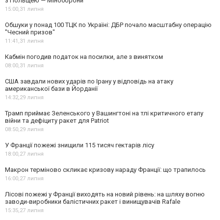
з Польщею — Міноборони
15:00,
31 липня
Обшуки у понад 100 ТЦК по Україні: ДБР почало масштабну операцію
"Чесний призов"
11:41,
31 липня
Кабмін погодив податок на посилки, але з винятком
08:00,
31 липня
США завдали нових ударів по Ірану у відповідь на атаку
американської бази в Йорданії
14:32,
29 липня
Трамп приймає Зеленського у Вашингтоні на тлі критичного етапу
війни та дефіциту ракет для Patriot
08:50,
29 липня
У Франції пожежі знищили 115 тисяч гектарів лісу
18:00,
27 липня
Макрон терміново скликає кризову нараду Франції: що трапилось
16:00,
27 липня
Лісові пожежі у Франції виходять на новий рівень: на шляху вогню
заводи-виробники балістичних ракет і винищувачів Rafale
15:35,
27 липня