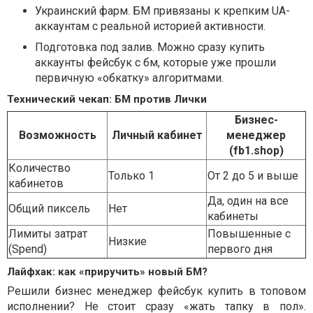
Украинский фарм. БМ привязаны к крепким UA-
аккаунтам с реальной историей активности.
Подготовка под залив. Можно сразу купить
аккаунты фейсбук с бм, которые уже прошли
первичную «обкатку» алгоритмами.
Технический чекап: БМ против Лички
Бизнес-
Возможность
Личный кабинет
менеджер
(fb1.shop)
Количество
Только 1
От 2 до 5 и выше
кабинетов
Да, один на все
Общий пиксель
Нет
кабинеты
Лимиты затрат
Повышенные с
Низкие
(Spend)
первого дня
Лайфхак: как «приручить» новый БМ?
Решили бизнес менеджер фейсбук купить в топовом
исполнении? Не стоит сразу «жать тапку в пол».