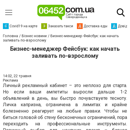
С
Сovid19 на карте
З
Заказать такси
Д
Доставка еды
Д
Довідк
Головна
Бізнес новини
Бизнес-менеджер Фейсбук: как начать
заливать по-взрослому
Бизнес-менеджер Фейсбук: как начать
заливать по-взрослому
14:02,
22 травня
Реклама
Личный рекламный кабинет – это неплохо для старта.
Но если ваши ампетиты выросли дальше 1-2
объявлений в день, вы быстро почувствуете тесноту.
Личка капризна, ограничена в лимитах и крайне
болезненно реагирует на любые правки. Чтобы не
биться головой об стену бесконечных ограничений, пора
переходить на профессиональные инструменты.