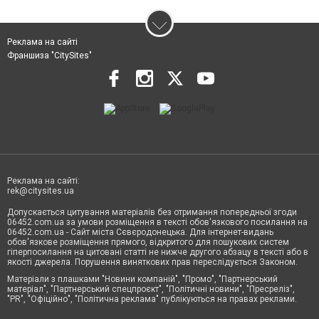
Реклама на сайті
Франшиза "CitySites"
Реклама на сайті:
rek@citysites.ua
Допускається цитування матеріалів без отримання попередньої згоди
06452.com.ua за умови розміщення в тексті обов'язкового посилання на
06452.com.ua - Сайт міста Сєвєродонецька. Для інтернет-видань
обов'язкове розміщення прямого, відкритого для пошукових систем
гіперпосилання на цитовані статті не нижче другого абзацу в тексті або в
якості джерела. Порушення виняткових прав переслідується Законом.
Матеріали з плашками "Новини компаній", "Промо", "Партнерський
матеріал", "Партнерський спецпроєкт", "Політичні новини", "Пресреліз",
"PR", "Офіційно", "Політична реклама" публікуються на правах реклами.