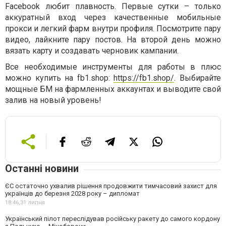
Facebook любит плавность. Первые сутки – только
аккуратный вход через качественные мобильные
прокси и легкий фарм внутри профиля. Посмотрите пару
видео, лайкните пару постов. На второй день можно
вязать карту и создавать черновик кампании.
Все необходимые инструменты для работы в плюс
можно купить на fb1.shop:
https://fb1.shop/
. Выбирайте
мощные БМ на фармленных аккаунтах и выводите свой
залив на новый уровень!
Останні новини
ЄС остаточно ухвалив рішення продовжити тимчасовий захист для
українців до березня 2028 року – дипломат
18:46,
31 липня
Український пілот переслідував російську ракету до самого кордону