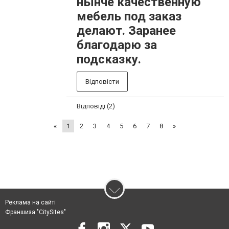
нынче качественную
мебель под заказ
делают. Заранее
благодарю за
подсказку.
Відповісти
Відповіді (2)
«
1
2
3
4
5
6
7
8
»
Реклама на сайті
Франшиза "CitySites"