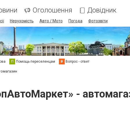
овини
Оголошення
Довідник
сії
Нерухомість
Авто / Мото
Погода
Фотозвіти
ова
П
Помощь переселенцам
В
Вопрос - ответ
томагазин
опАвтоМаркет» - автомага