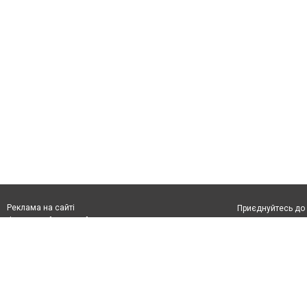
Реклама на сайті
Приєднуйтесь до 
Франшиза "CitySites"
Реклама на сайті:
Допускається цит
rek@citysites.ua
тексті обов'язко
обов'язкове розм
другого абзацу в