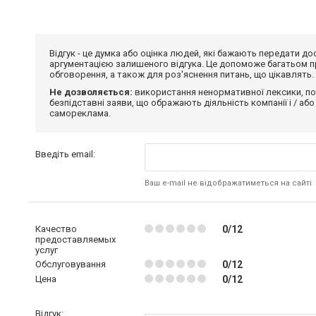
Відгук - це думка або оцінка людей, які бажають передати 
аргументацією залишеного відгука. Це допоможе багатьом пр
обговорення, а також для роз'яснення питань, що цікавлять.
Не дозволяється:
використання ненормативної лексики, по
безпідставні заяви, що ображають діяльність компанії і / або
самореклама.
Введіть email:
Ваш e-mail не відображатиметься на сайті
Качество
0/12
предоставляемых
услуг
Обслуговування
0/12
Цена
0/12
Відгук: