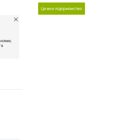
Це моє підприємство
ніями;
та