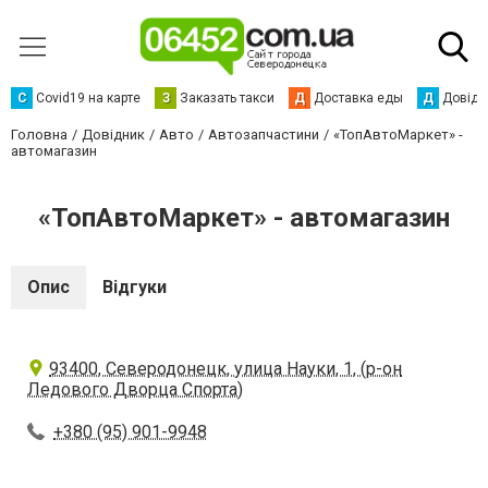
С
Сovid19 на карте
З
Заказать такси
Д
Доставка еды
Д
Довідк
Головна
Довідник
Авто
Автозапчастини
«ТопАвтоМаркет» -
автомагазин
«ТопАвтоМаркет» - автомагазин
Опис
Відгуки
93400, Северодонецк, улица Науки, 1, (р-он
Ледового Дворца Спорта)
+380 (95) 901-9948