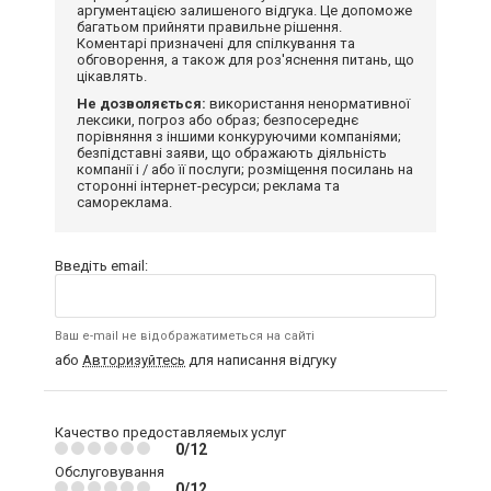
аргументацією залишеного відгука. Це допоможе
багатьом прийняти правильне рішення.
Коментарі призначені для спілкування та
обговорення, а також для роз'яснення питань, що
цікавлять.
Не дозволяється:
використання ненормативної
лексики, погроз або образ; безпосереднє
порівняння з іншими конкуруючими компаніями;
безпідставні заяви, що ображають діяльність
компанії і / або її послуги; розміщення посилань на
сторонні інтернет-ресурси; реклама та
самореклама.
Введіть email:
Ваш e-mail не відображатиметься на сайті
або
Авторизуйтесь
для написання відгуку
Качество предоставляемых услуг
0/12
Обслуговування
0/12