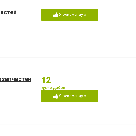
частей
Я рекомендую
озапчастей
12
дуже добре
Я рекомендую