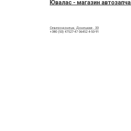
Ювалас - магазин автозапча
Северодонецк, Донецкая , 33
+380 (50) 47527-47 06452 4-50-91
ЧП «ДиАл» - установочный 
ксенонового оборудования
Северодонецк, улица Космонавтов , 15
+380 (50) 4751844