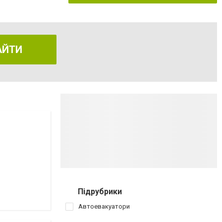
АЙТИ
Підрубрики
Автоевакуатори