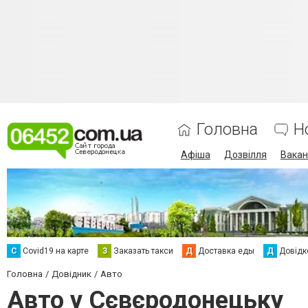
Головна
Н
Афіша
Дозвілля
Вакан
С
Сovid19 на карте
З
Заказать такси
Д
Доставка еды
Д
Довідк
Головна
Довідник
Авто
Авто у Сєвєродонецьку