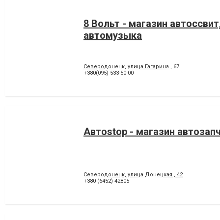
8 Вольт - магазин автоcсвит
автомузыка
Северодонецк, улица Гагарина , 67
+380(095) 533-50-00
Автоstop - магазин автозап
Северодонецк, улица Донецкая , 42
+380 (6452) 42805