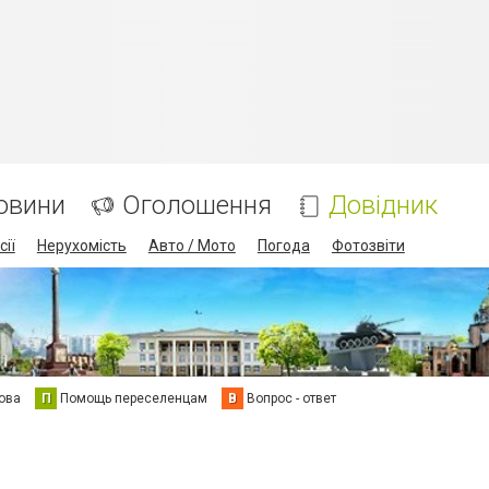
овини
Оголошення
Довідник
сії
Нерухомість
Авто / Мото
Погода
Фотозвіти
ова
П
Помощь переселенцам
В
Вопрос - ответ