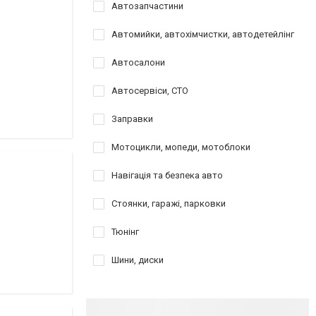
Автозапчастини
Автомийки, автохімчистки, автодетейлінг
Автосалони
Автосервіси, СТО
Заправки
Мотоцикли, мопеди, мотоблоки
Навігація та безпека авто
Стоянки, гаражі, парковки
Тюнінг
Шини, диски