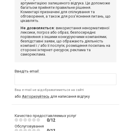
аргументацією залишеного відгука. Це допоможе
багатьом прийняти правильне рішення.
Коментарі призначені для спілкування та
обговорення, а також для роз'яснення питань, що
цікавлять.
Не дозволяється:
використання ненормативної
лексики, погроз або образ; безпосереднє
порівняння з іншими конкуруючими компаніями;
безпідставні заяви, що ображають діяльність
компанії і / або її послуги; розміщення посилань на
сторонні інтернет-ресурси; реклама та
самореклама.
Введіть email:
Ваш e-mail не відображатиметься на сайті
або
Авторизуйтесь
для написання відгуку
Качество предоставляемых услуг
0/12
Обслуговування
0/12