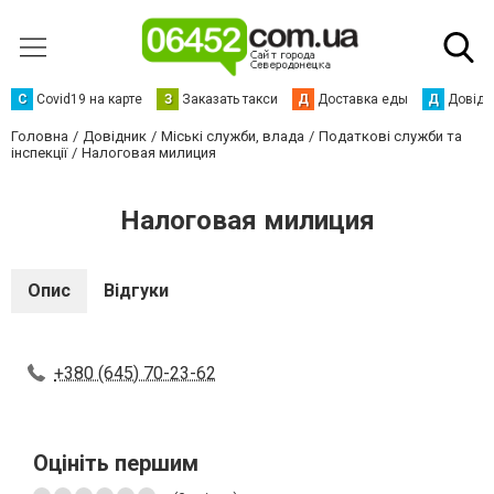
С
Сovid19 на карте
З
Заказать такси
Д
Доставка еды
Д
Довідк
Головна
Довідник
Міські служби, влада
Податкові служби та
інспекції
Налоговая милиция
Налоговая милиция
Опис
Відгуки
+380 (645) 70-23-62
Оцініть першим