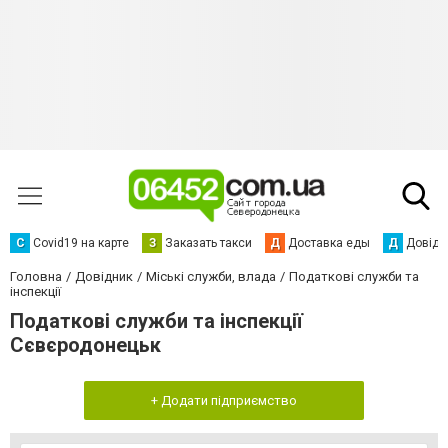
С
Сovid19 на карте
З
Заказать такси
Д
Доставка еды
Д
Довідк
Головна
Довідник
Міські служби, влада
Податкові служби та
інспекції
Податкові служби та інспекції
Сєвєродонецьк
+ Додати підприємство