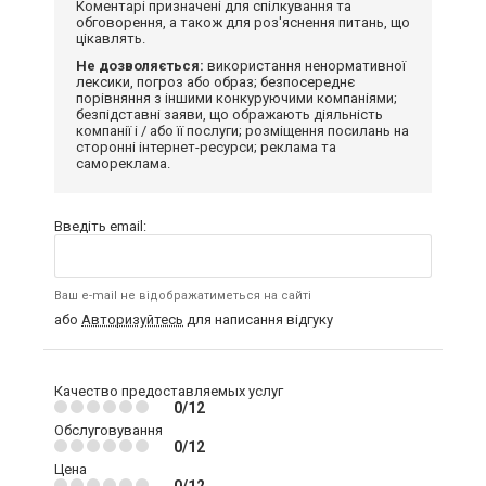
Коментарі призначені для спілкування та
обговорення, а також для роз'яснення питань, що
цікавлять.
Не дозволяється:
використання ненормативної
лексики, погроз або образ; безпосереднє
порівняння з іншими конкуруючими компаніями;
безпідставні заяви, що ображають діяльність
компанії і / або її послуги; розміщення посилань на
сторонні інтернет-ресурси; реклама та
самореклама.
Введіть email:
Ваш e-mail не відображатиметься на сайті
або
Авторизуйтесь
для написання відгуку
Качество предоставляемых услуг
0/12
Обслуговування
0/12
Цена
0/12