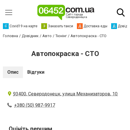
С
Сovid19 на карте
З
Заказать такси
Д
Доставка еды
Д
Довідк
Головна
Довідник
Авто
Тюнінг
Автопокраска - СТО
Автопокраска - СТО
Опис
Відгуки
93400, Северодонецк, улица Механизаторов, 10
+380 (50) 987-9917
Оцініть першим