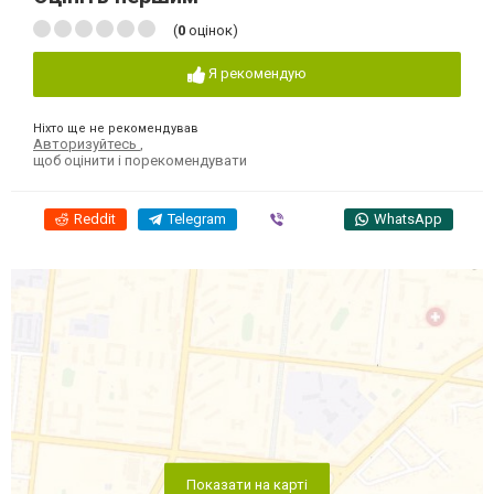
(
0
оцінок)
Я рекомендую
Ніхто ще не рекомендував
Авторизуйтесь
,
щоб оцінити і порекомендувати
Reddit
Telegram
Viber
WhatsApp
Показати на карті