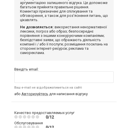
аргументацією залишеного відгука. Це допоможе
багатьом прийняти правильне рішення.
Коментарі призначені для спілкування та
обговорення, а також для роз'яснення питань, що
цікавлять.
Не дозволяється:
використання ненормативної
лексики, погроз або образ; безпосереднє
порівняння з іншими конкуруючими компаніями;
безпідставні заяви, що ображають діяльність
компанії і / або її послуги; розміщення посилань на
сторонні інтернет-ресурси; реклама та
самореклама.
Введіть email:
Ваш e-mail не відображатиметься на сайті
або
Авторизуйтесь
для написання відгуку
Качество предоставляемых услуг
0/12
Обслуговування
0/12