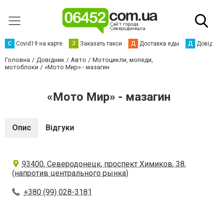
С
Сovid19 на карте
З
Заказать такси
Д
Доставка еды
Д
Довідк
Головна
Довідник
Авто
Мотоцикли, мопеди,
мотоблоки
«Мото Мир» - мазагин
«Мото Мир» - мазагин
Опис
Відгуки
93400, Северодонецк, проспект Химиков, 38,
(напротив центрального рынка)
+380 (99) 028-3181