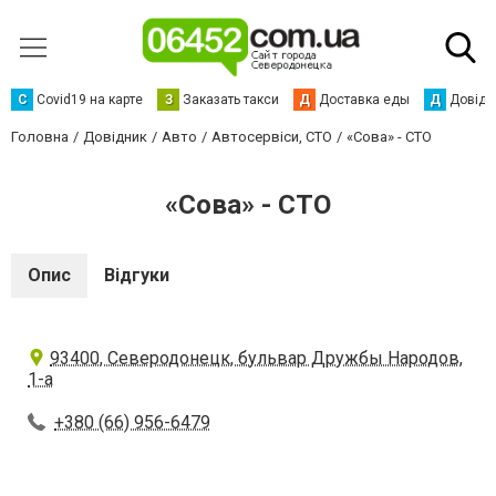
С
Сovid19 на карте
З
Заказать такси
Д
Доставка еды
Д
Довідк
Головна
Довідник
Авто
Автосервіси, СТО
«Сова» - СТО
«Сова» - СТО
Опис
Відгуки
93400, Северодонецк, бульвар Дружбы Народов,
1-а
+380 (66) 956-6479