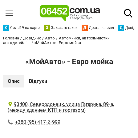
С
Сovid19 на карте
З
Заказать такси
Д
Доставка еды
Д
Довідк
Головна
Довідник
Авто
Автомийки, автохімчистки,
автодетейлінг
«МойАвто» - Евро мойка
«МойАвто» - Евро мойка
Опис
Відгуки
93400, Северодонецк, улица Гагарина, 89-а,
(между зданием КТП и горгазом)
+380 (95) 417-2-999