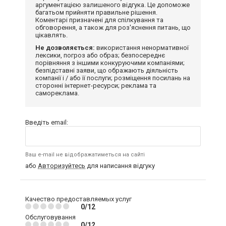
аргументацією залишеного відгука. Це допоможе
багатьом прийняти правильне рішення.
Коментарі призначені для спілкування та
обговорення, а також для роз'яснення питань, що
цікавлять.
Не дозволяється:
використання ненормативної
лексики, погроз або образ; безпосереднє
порівняння з іншими конкуруючими компаніями;
безпідставні заяви, що ображають діяльність
компанії і / або її послуги; розміщення посилань на
сторонні інтернет-ресурси; реклама та
самореклама.
Введіть email:
Ваш e-mail не відображатиметься на сайті
або
Авторизуйтесь
для написання відгуку
Качество предоставляемых услуг
0/12
Обслуговування
0/12