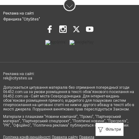
Реклама на сайті
Франшиза "CitySites"
Реклама на сайті:
rek@citysites.ua
Допускається цитування матеріалів без отримання попередньої згоди
06452.com.ua за умови розміщення в тексті обов'язкового посилання на
06452.com.ua - Сайт міста Сєвєродонецька. Для інтернет-видань
обов'язкове розміщення прямого, відкритого для пошукових систем
гіперпосилання на цитовані статті не нижче другого абзацу в тексті або в
якості джерела. Порушення виняткових прав переслідується Законом.
Матеріали з плашками "Новини компаній", "Промо", "Партнерський
матеріал", "Партнерський спецпроєкт", "Політичні новини", "Пресреліз",
"PR", "Офіційно", "Політична реклама" публікуються на правах реклами.
Фільтри
Політика конфіденційності
Правила сайту
Правила