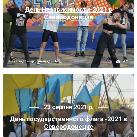
День Независимости-2021 в
Северодонецке
202
Северодонецк, площадь По...
23 серпня 2021 р.
День государственного флага -2021 в
Северодонецке