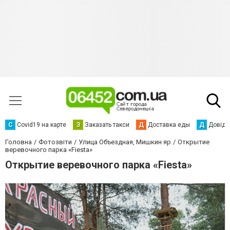
С
Сovid19 на карте
З
Заказать такси
Д
Доставка еды
Д
Довідк
Головна
Фотозвіти
Улица Объездная, Мишкин яр
Открытие
веревочного парка «Fiesta»
Открытие веревочного парка «Fiesta»