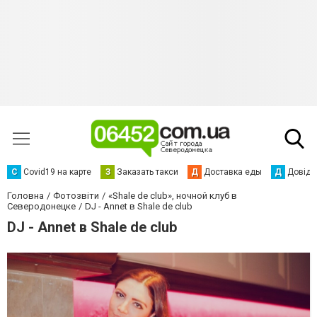
С
Сovid19 на карте
З
Заказать такси
Д
Доставка еды
Д
Довідк
Головна
Фотозвіти
«Shale de club», ночной клуб в
Северодонецке
DJ - Annet в Shale de club
DJ - Annet в Shale de club