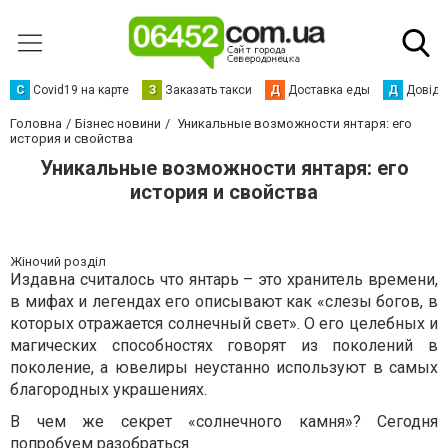
С
Сovid19 на карте
З
Заказать такси
Д
Доставка еды
Д
Довідк
Головна
Бізнес новини
Уникальные возможности янтаря: его
история и свойства
Уникальные возможности янтаря: его
история и свойства
Жіночий розділ
Издавна считалось что янтарь – это хранитель времени,
в мифах и легендах его описывают как «слезы богов, в
которых отражается солнечный свет». О его целебных и
магических способностях говорят из поколений в
поколение, а ювелиры неустанно используют в самых
благородных украшениях.
В чем же секрет «солнечного камня»? Сегодня
попробуем разобраться.