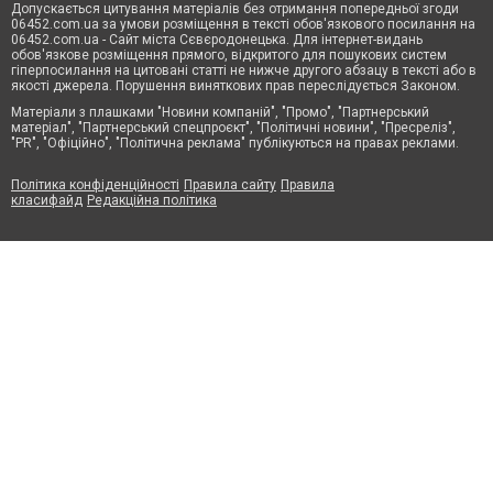
Допускається цитування матеріалів без отримання попередньої згоди
06452.com.ua за умови розміщення в тексті обов'язкового посилання на
06452.com.ua - Сайт міста Сєвєродонецька. Для інтернет-видань
обов'язкове розміщення прямого, відкритого для пошукових систем
гіперпосилання на цитовані статті не нижче другого абзацу в тексті або в
якості джерела. Порушення виняткових прав переслідується Законом.
Матеріали з плашками "Новини компаній", "Промо", "Партнерський
матеріал", "Партнерський спецпроєкт", "Політичні новини", "Пресреліз",
"PR", "Офіційно", "Політична реклама" публікуються на правах реклами.
Політика конфіденційності
Правила сайту
Правила
класифайд
Редакційна політика