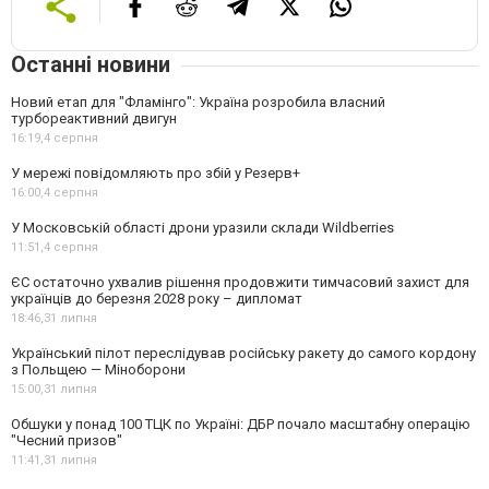
Останні новини
Новий етап для "Фламінго": Україна розробила власний
турбореактивний двигун
16:19,
4 серпня
У мережі повідомляють про збій у Резерв+
16:00,
4 серпня
У Московській області дрони уразили склади Wildberries
11:51,
4 серпня
ЄС остаточно ухвалив рішення продовжити тимчасовий захист для
українців до березня 2028 року – дипломат
18:46,
31 липня
Український пілот переслідував російську ракету до самого кордону
з Польщею — Міноборони
15:00,
31 липня
Обшуки у понад 100 ТЦК по Україні: ДБР почало масштабну операцію
"Чесний призов"
11:41,
31 липня