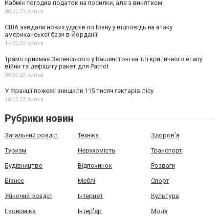
Кабмін погодив податок на посилки, але з винятком
08:00,
31 липня
США завдали нових ударів по Ірану у відповідь на атаку
американської бази в Йорданії
14:32,
29 липня
Трамп приймає Зеленського у Вашингтоні на тлі критичного етапу
війни та дефіциту ракет для Patriot
08:50,
29 липня
У Франції пожежі знищили 115 тисяч гектарів лісу
18:00,
27 липня
Рубрики новин
Загальний розділ
Техніка
Здоров'я
Туризм
Нерухомість
Транспорт
Будівництво
Відпочинок
Розваги
Бізнес
Меблі
Спорт
Жіночий розділ
Інтернет
Культура
Економіка
Інтер'єр
Мода