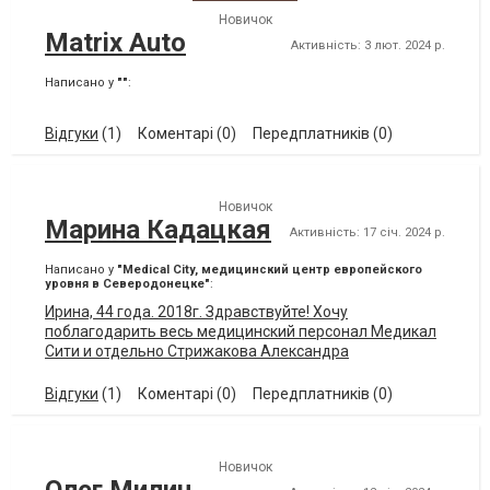
Новичок
Matrix Auto
Активність: 3 лют. 2024 р.
Написано у
""
:
Відгуки
(1)
Коментарі (0)
Передплатників (0)
Новичок
Марина Кадацкая
Активність: 17 січ. 2024 р.
Написано у
"Medical Сity, медицинский центр европейского
уровня в Северодонецке"
:
Ирина, 44 года. 2018г. Здравствуйте! Хочу
поблагодарить весь медицинский персонал Медикал
Сити и отдельно Стрижакова Александра
Николаевича и Лагно Владимира Борисовича, за
высокий уровень профессионализма. У меня был
Відгуки
(1)
Коментарі (0)
Передплатників (0)
поставлен диагноз узловая лейомиома матки. Я
обратилась именно в эту клинику и нисколько не
пожалела. Огромная благодарность всему
Новичок
медиицинскому персоналу за человеческое,
Олег Милин
кропотливое, внимательное отношение. Желаю