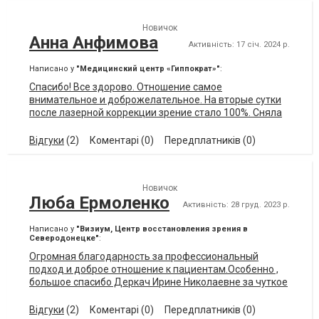
Новичок
Анна Анфимова
Активність: 17 січ. 2024 р.
Написано у
"Медицинский центр «Гиппократ»"
:
Спасибо! Все здорово. Отношение самое
внимательное и доброжелательное. На вторые сутки
после лазерной коррекции зрение стало 100%. Сняла
очки, которые носила более 30 лет. Спасибо
Відгуки
(2)
Коментарі (0)
Передплатників (0)
Новичок
Люба Ермоленко
Активність: 28 груд. 2023 р.
Написано у
"Визиум, Центр восстановления зрения в
Северодонецке"
:
Огромная благодарность за профессиональный
подход и доброе отношение к пациентам.Особенно ,
большое спасибо Деркач Ирине Николаевне за чуткое
отношение, внимание и грамотно подобранное
лечение. Рекомендую.
Відгуки
(2)
Коментарі (0)
Передплатників (0)