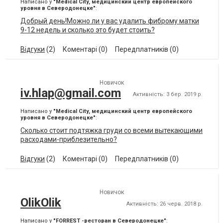
Написано у
"Medical Сity, медицинский центр европейского
уровня в Северодонецке"
:
Добрый день!Можно ли у вас удалить фиброму матки
9-12 недель и сколько это будет стоить?
Відгуки
(2)
Коментарі (0)
Передплатників (0)
Новичок
iv.hlap@gmail.com
Активність: 3 бер. 2019 р.
Написано у
"Medical Сity, медицинский центр европейского
уровня в Северодонецке"
:
Сколько стоит подтяжка груди со всеми вытекающими
расходами-приблезительно?
Відгуки
(2)
Коментарі (0)
Передплатників (0)
Новичок
OlikOlik
Активність: 26 черв. 2018 р.
Написано у
"FORREST -ресторан в Северодонецке"
: