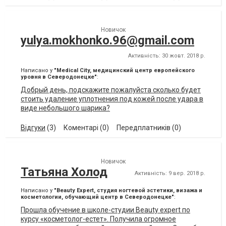
Новичок
yulya.mokhonko.96@gmail.com
Активність: 30 жовт. 2018 р.
Написано у
"Medical Сity, медицинский центр европейского
уровня в Северодонецке"
:
Добрый день, подскажите пожалуйста сколько будет
стоить удаление уплотнения под кожей после удара в
виде небольшого шарика?
Відгуки
(3)
Коментарі (0)
Передплатників (0)
Новичок
Татьяна Холод
Активність: 9 вер. 2018 р.
Написано у
"Beauty Expert, студия ногтевой эстетики, визажа и
косметологии, обучающий центр в Северодонецке"
:
Прошла обучение в школе-студии Beauty expert по
курсу «косметолог-естет». Получила огромное