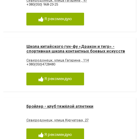
Северодонецк, улица Гагарина , 97
+380(050) 968-23-25
Я рекомендую
Школа китайского гун-фу «Дракон и тигр» -
спортивная школа контактных боевых искусств
Северодонецк, улица Гагарина , 114
+380(050)4728480
Я рекомендую
Бройлер - клуб тяжёлой атлетики
Северодонецк, улица Курчатова, 27
Я рекомендую