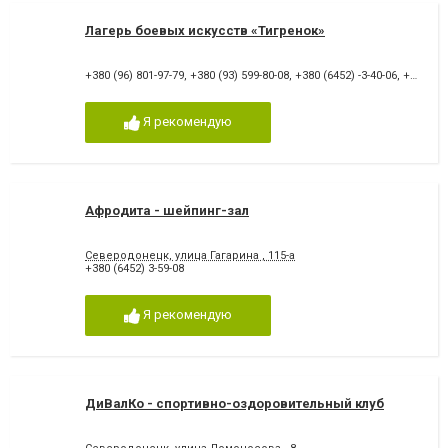
Лагерь боевых искусств «Тигренок»
+380 (96) 801-97-79
,
+380 (93) 599-80-08
,
+380 (6452) -3-40-06
,
+380 (50) 73-10-100
Я рекомендую
Афродита - шейпинг-зал
Северодонецк, улица Гагарина , 115-а
+380 (6452) 3-59-08
Я рекомендую
ДиВалКо - спортивно-оздоровительный клуб