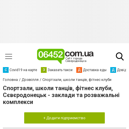
С
Сovid19 на карте
З
Заказать такси
Д
Доставка еды
Д
Довідк
Головна
Дозвілля
Спортзали, школи танців, фітнес клуби
Спортзали, школи танців, фітнес клуби,
Сєвєродонецьк - заклади та розважальні
комплекси
+ Додати підприємство