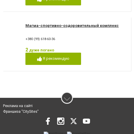
Магма-спортивно-оздоровительный комплекс
+380 (99) 618-60-36
2
дуже погано
Я рекомендую
Реклама на сайті
Франшиза "CitySites"