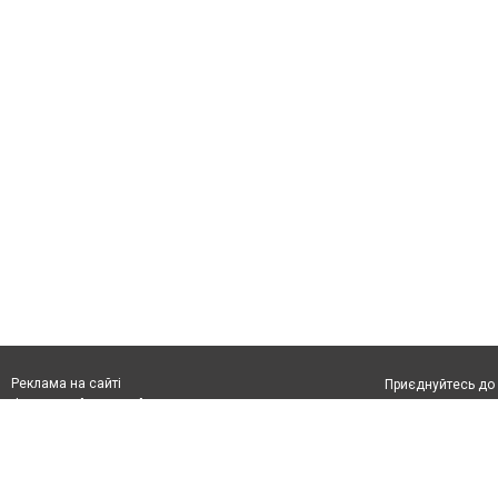
Реклама на сайті
Приєднуйтесь до 
Франшиза "CitySites"
Реклама на сайті:
Допускається цит