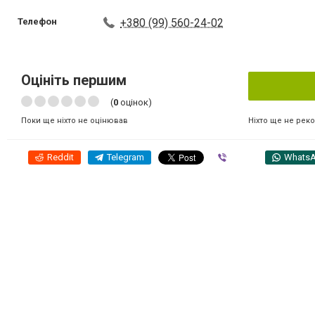
Телефон
+380 (99) 560-24-02
Оцініть першим
(
0
оцінок)
Ніхто ще не рек
Поки ще ніхто не оцінював
Reddit
Telegram
Viber
Whats