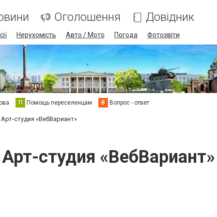
овини
Оголошення
Довідник
сії
Нерухомість
Авто / Мото
Погода
Фотозвіти
ова
П
Помощь переселенцам
В
Вопрос - ответ
Арт-студия «ВебВариант»
Арт-студия «ВебВариант»