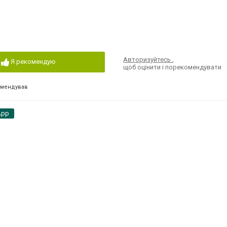
Авторизуйтесь
,
Я рекомендую
щоб оцінити і порекомендувати
омендував
App