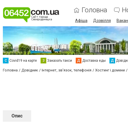
Головна
Н
Афіша
Дозвілля
Вакан
С
Сovid19 на карте
З
Заказать такси
Д
Доставка еды
Д
Довідк
Головна
Довідник
Інтернет, зв'язок, телефонія
Хостинг і домени
Опис