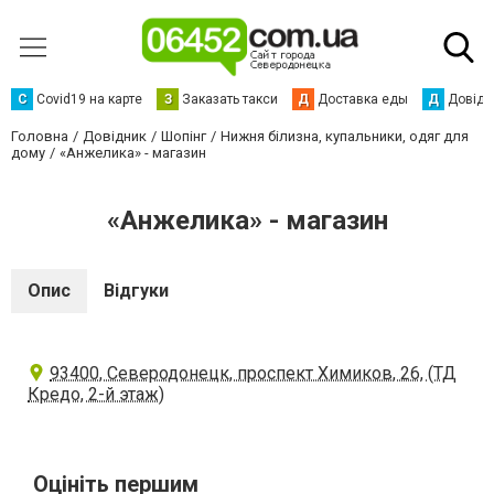
С
Сovid19 на карте
З
Заказать такси
Д
Доставка еды
Д
Довідк
Головна
Довідник
Шопінг
Нижня білизна, купальники, одяг для
дому
«Анжелика» - магазин
«Анжелика» - магазин
Опис
Відгуки
93400, Северодонецк, проспект Химиков, 26, (ТД
Кредо, 2-й этаж)
Оцініть першим