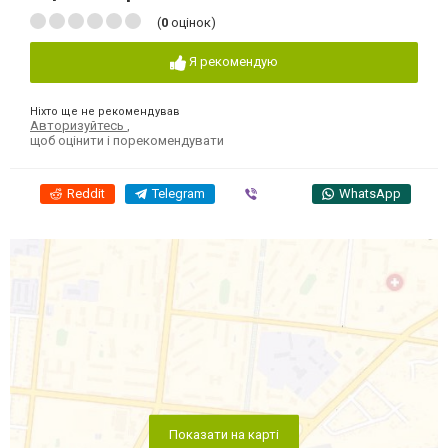
(
0
оцінок)
Я рекомендую
Ніхто ще не рекомендував
Авторизуйтесь
,
щоб оцінити і порекомендувати
Reddit
Telegram
Viber
WhatsApp
Показати на карті