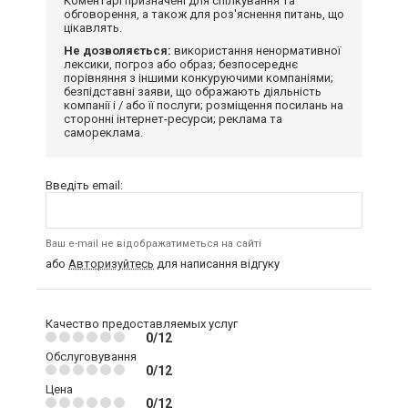
Коментарі призначені для спілкування та
обговорення, а також для роз'яснення питань, що
цікавлять.
Не дозволяється:
використання ненормативної
лексики, погроз або образ; безпосереднє
порівняння з іншими конкуруючими компаніями;
безпідставні заяви, що ображають діяльність
компанії і / або її послуги; розміщення посилань на
сторонні інтернет-ресурси; реклама та
самореклама.
Введіть email:
Ваш e-mail не відображатиметься на сайті
або
Авторизуйтесь
для написання відгуку
Качество предоставляемых услуг
0/12
Обслуговування
0/12
Цена
0/12