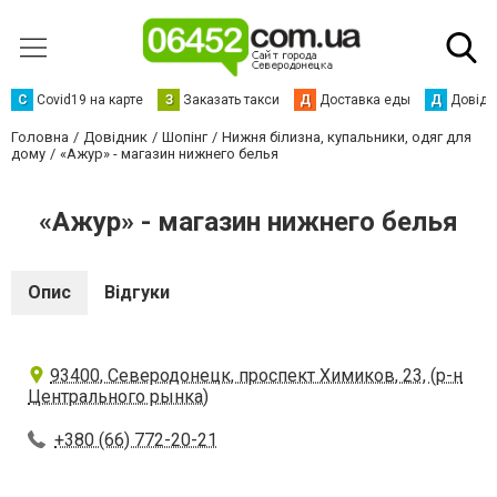
С
Сovid19 на карте
З
Заказать такси
Д
Доставка еды
Д
Довідк
Головна
Довідник
Шопінг
Нижня білизна, купальники, одяг для
дому
«Ажур» - магазин нижнего белья
«Ажур» - магазин нижнего белья
Опис
Відгуки
93400, Северодонецк, проспект Химиков, 23, (р-н
Центрального рынка)
+380 (66) 772-20-21