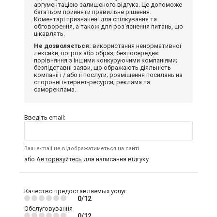
аргументацією залишеного відгука. Це допоможе
багатьом прийняти правильне рішення.
Коментарі призначені для спілкування та
обговорення, а також для роз'яснення питань, що
цікавлять.
Не дозволяється:
використання ненормативної
лексики, погроз або образ; безпосереднє
порівняння з іншими конкуруючими компаніями;
безпідставні заяви, що ображають діяльність
компанії і / або її послуги; розміщення посилань на
сторонні інтернет-ресурси; реклама та
самореклама.
Введіть email:
Ваш e-mail не відображатиметься на сайті
або
Авторизуйтесь
для написання відгуку
Качество предоставляемых услуг
0/12
Обслуговування
0/12