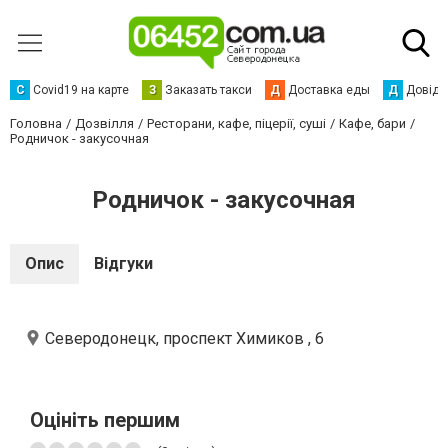
С
Сovid19 на карте
З
Заказать такси
Д
Доставка еды
Д
Довідк
Головна
Дозвілля
Ресторани, кафе, піцерії, суші
Кафе, бари
Родничок - закусочная
Родничок - закусочная
Опис
Відгуки
Северодонецк, проспект Химиков , 6
Оцініть першим