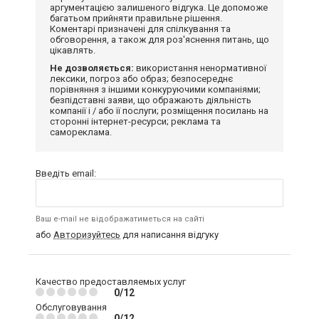
аргументацією залишеного відгука. Це допоможе
багатьом прийняти правильне рішення.
Коментарі призначені для спілкування та
обговорення, а також для роз'яснення питань, що
цікавлять.
Не дозволяється:
використання ненормативної
лексики, погроз або образ; безпосереднє
порівняння з іншими конкуруючими компаніями;
безпідставні заяви, що ображають діяльність
компанії і / або її послуги; розміщення посилань на
сторонні інтернет-ресурси; реклама та
самореклама.
Введіть email:
Ваш e-mail не відображатиметься на сайті
або
Авторизуйтесь
для написання відгуку
Качество предоставляемых услуг
0/12
Обслуговування
0/12