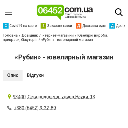
С
Сovid19 на карте
З
Заказать такси
Д
Доставка еды
Д
Довідк
Головна
Довідник
Інтернет-магазини
Ювелірні вироби,
прикраси, біжутерія
«Рубин» - ювелирный магазин
«Рубин» - ювелирный магазин
Опис
Відгуки
93400, Северодонецк, улица Науки, 13
+380 (6452) 3-22-89