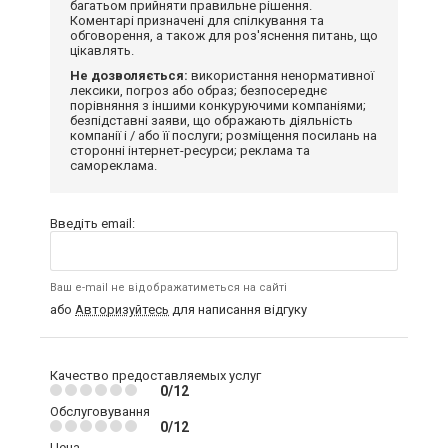
багатьом прийняти правильне рішення.
Коментарі призначені для спілкування та
обговорення, а також для роз'яснення питань, що
цікавлять.
Не дозволяється:
використання ненормативної
лексики, погроз або образ; безпосереднє
порівняння з іншими конкуруючими компаніями;
безпідставні заяви, що ображають діяльність
компанії і / або її послуги; розміщення посилань на
сторонні інтернет-ресурси; реклама та
самореклама.
Введіть email:
Ваш e-mail не відображатиметься на сайті
або
Авторизуйтесь
для написання відгуку
Качество предоставляемых услуг
0/12
Обслуговування
0/12
Цена