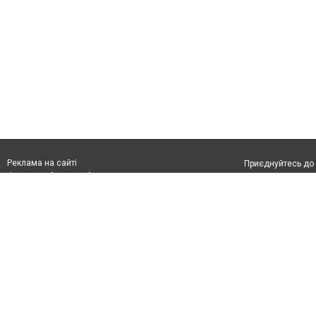
Реклама на сайті
Приєднуйтесь до 
Франшиза "CitySites"
Реклама на сайті:
Допускається цит
rek@citysites.ua
тексті обов'язко
обов'язкове розм
другого абзацу в
Матеріали з плаш
"Політичні новини
Політика конфіде