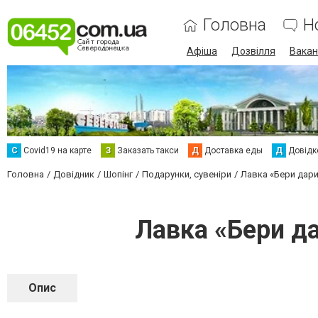
Головна
Н
Афіша
Дозвілля
Вакан
С
Сovid19 на карте
З
Заказать такси
Д
Доставка еды
Д
Довідк
Головна
Довідник
Шопінг
Подарунки, сувеніри
Лавка «Бери дари
Лавка «Бери д
Опис