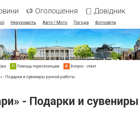
овини
Оголошення
Довідник
сії
Нерухомість
Авто / Мото
Погода
Фотозвіти
ова
П
Помощь переселенцам
В
Вопрос - ответ
» - Подарки и сувениры ручной работы
ари» - Подарки и сувениры