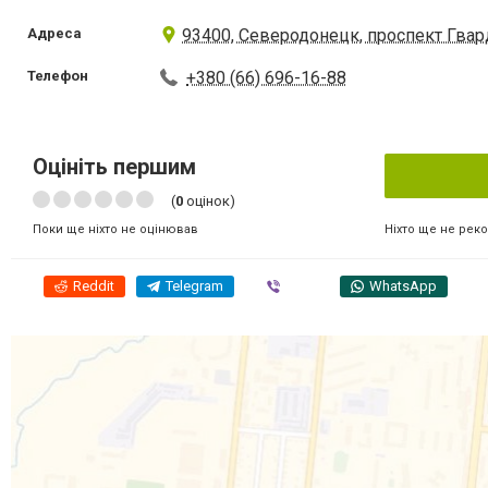
Адреса
93400, Северодонецк, проспект Гвар
Телефон
+380 (66) 696-16-88
Оцініть першим
(
0
оцінок)
Ніхто ще не рек
Поки ще ніхто не оцінював
Reddit
Telegram
Viber
WhatsApp