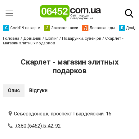
С
Сovid19 на карте
З
Заказать такси
Д
Доставка еды
Д
Довідк
Головна
Довідник
Шопінг
Подарунки, сувеніри
Скарлет -
магазин элитных подарков
Скарлет - магазин элитных
подарков
Опис
Відгуки
Северодонецк, проспект Гвардейский, 16
+380 (6452) 5-42-92