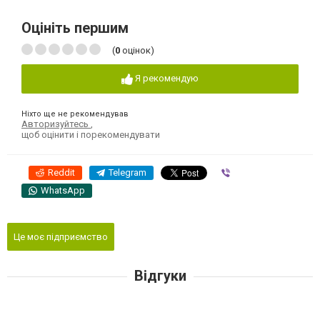
Оцініть першим
(
0
оцінок)
Я рекомендую
Ніхто ще не рекомендував
Авторизуйтесь
,
щоб оцінити і порекомендувати
Reddit
Telegram
Viber
WhatsApp
Це моє підприємство
Відгуки