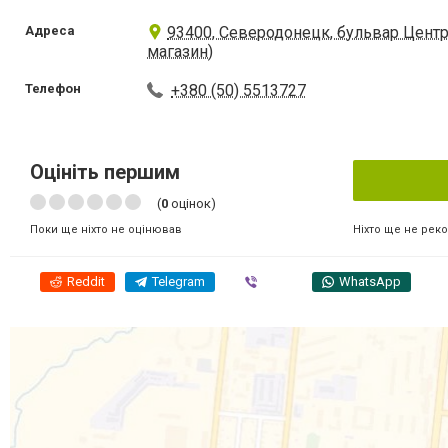
Адреса
93400, Северодонецк, бульвар Цент
магазин)
Телефон
+380 (50) 5513727
Оцініть першим
(
0
оцінок)
Ніхто ще не рек
Поки ще ніхто не оцінював
Reddit
Telegram
Viber
WhatsApp