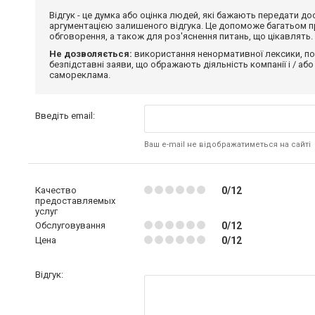
Відгук - це думка або оцінка людей, які бажають передати 
аргументацією залишеного відгука. Це допоможе багатьом пр
обговорення, а також для роз'яснення питань, що цікавлять.
Не дозволяється:
використання ненормативної лексики, по
безпідставні заяви, що ображають діяльність компанії і / або
самореклама.
Введіть email:
Ваш e-mail не відображатиметься на сайті
Качество
0/12
предоставляемых
услуг
Обслуговування
0/12
Цена
0/12
Відгук: