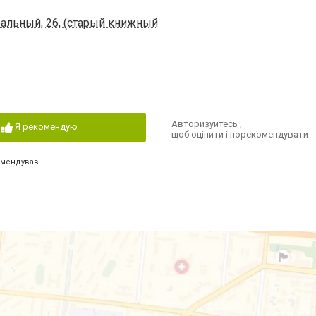
ральный, 26, (старый книжный
Авторизуйтесь
,
Я рекомендую
щоб оцінити і порекомендувати
омендував