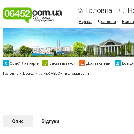
Головна
Н
Афіша
Дозвілля
Вакан
С
Сovid19 на карте
З
Заказать такси
Д
Доставка еды
Д
Довідк
Головна
Довідник
«EX VELO» - веломагазин
Опис
Відгуки