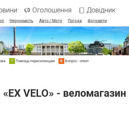
овини
Оголошення
Довідник
сії
Нерухомість
Авто / Мото
Погода
Фотозвіти
ова
П
Помощь переселенцам
В
Вопрос - ответ
«EX VELO» - веломагазин