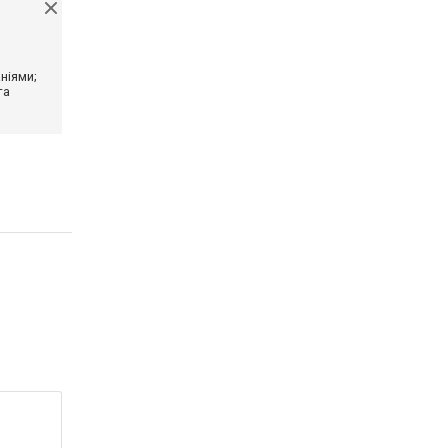
ніями;
та