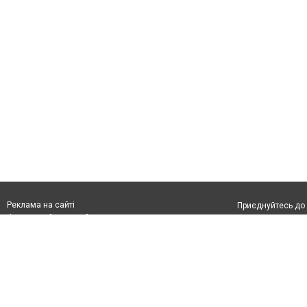
Реклама на сайті
Приєднуйтесь до 
Франшиза "CitySites"
Реклама на сайті:
Допускається цит
rek@citysites.ua
тексті обов'язко
обов'язкове розм
другого абзацу в