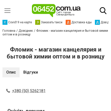
С
Сovid19 на карте
З
Заказать такси
Д
Доставка еды
Д
Довідк
Головна
Довідник
Фломик - магазин канцелярия и бытовой химии
оптом и в розницу
Фломик - магазин канцелярия и
бытовой химии оптом и в розницу
Опис
Відгуки
+380 (50) 5262181