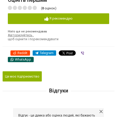
Оцініть першим
(
0
оцінок)
Я рекомендую
Ніхто ще не рекомендував
Авторизуйтесь
,
щоб оцінити і порекомендувати
Reddit
Telegram
Viber
WhatsApp
Це моє підприємство
Відгуки
Відгук - це думка або оцінка людей, які бажають