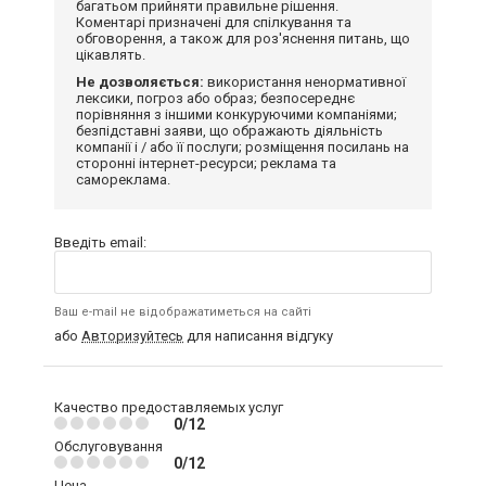
багатьом прийняти правильне рішення.
Коментарі призначені для спілкування та
обговорення, а також для роз'яснення питань, що
цікавлять.
Не дозволяється:
використання ненормативної
лексики, погроз або образ; безпосереднє
порівняння з іншими конкуруючими компаніями;
безпідставні заяви, що ображають діяльність
компанії і / або її послуги; розміщення посилань на
сторонні інтернет-ресурси; реклама та
самореклама.
Введіть email:
Ваш e-mail не відображатиметься на сайті
або
Авторизуйтесь
для написання відгуку
Качество предоставляемых услуг
0/12
Обслуговування
0/12
Цена