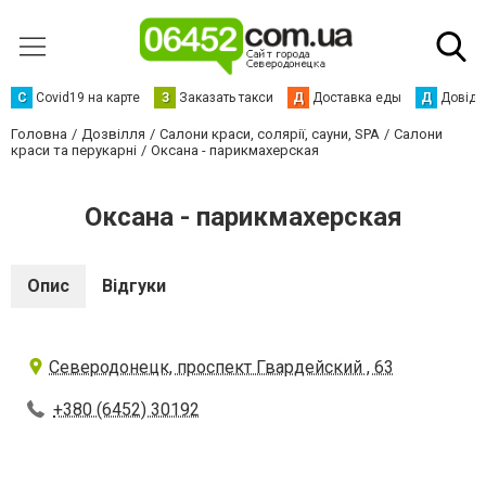
С
Сovid19 на карте
З
Заказать такси
Д
Доставка еды
Д
Довідк
Головна
Дозвілля
Салони краси, солярії, сауни, SPA
Салони
краси та перукарні
Оксана - парикмахерская
Оксана - парикмахерская
Опис
Відгуки
Северодонецк, проспект Гвардейский , 63
+380 (6452) 30192