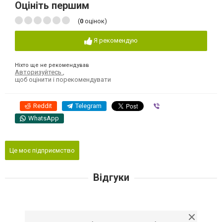
Оцініть першим
(
0
оцінок)
Я рекомендую
Ніхто ще не рекомендував
Авторизуйтесь
,
щоб оцінити і порекомендувати
Reddit
Telegram
Viber
WhatsApp
Це моє підприємство
Відгуки