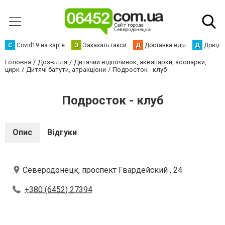
С
Сovid19 на карте
З
Заказать такси
Д
Доставка еды
Д
Довідк
Головна
Дозвілля
Дитячий відпочинок, аквапарки, зоопарки,
цирк
Дитячі батути, атракціони
Подросток - клуб
Подросток - клуб
Опис
Відгуки
Северодонецк, проспект Гвардейский , 24
+380 (6452) 27394