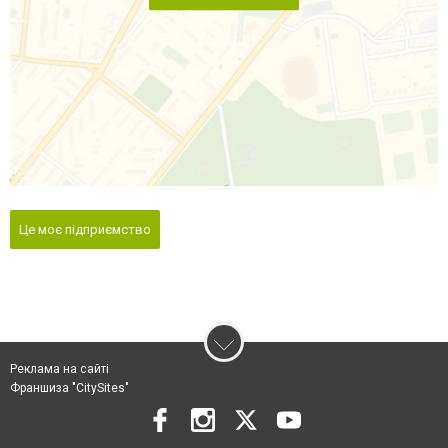
Це моє підприємство
Реклама на сайті
Франшиза "CitySites"