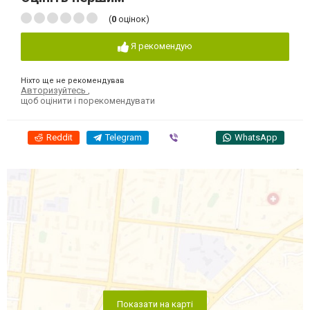
(
0
оцінок)
Я рекомендую
Ніхто ще не рекомендував
Авторизуйтесь
,
щоб оцінити і порекомендувати
Reddit
Telegram
Viber
WhatsApp
Показати на карті