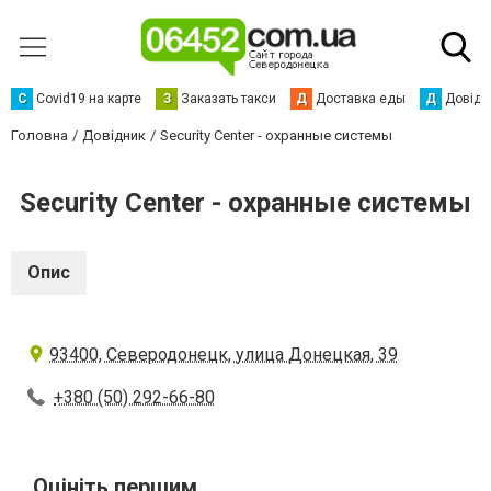
С
Сovid19 на карте
З
Заказать такси
Д
Доставка еды
Д
Довідк
Головна
Довідник
Security Center - охранные системы
Security Center - охранные системы
Опис
93400, Северодонецк, улица Донецкая, 39
+380 (50) 292-66-80
Оцініть першим