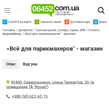
С
Сovid19 на карте
З
Заказать такси
Д
Доставка еды
Д
Довідк
Головна
Дозвілля
Салони краси, солярії, сауни, SPA
Стиліст,
іміджмейкер
«Всё для парикмахеров" - магазин
«Всё для парикмахеров" - магазин
Опис
Відгуки
93400, Северодонецк, улица Танкистов, 20, (в
помещении ТА "Круиз")
+380 (50) 622-62-15