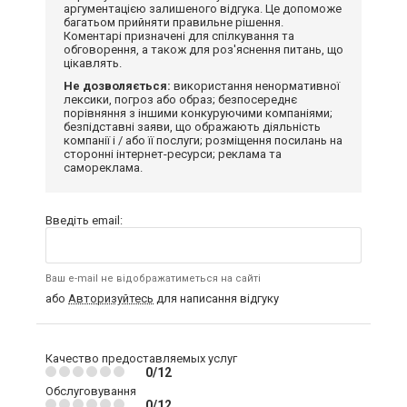
аргументацією залишеного відгука. Це допоможе
багатьом прийняти правильне рішення.
Коментарі призначені для спілкування та
обговорення, а також для роз'яснення питань, що
цікавлять.
Не дозволяється:
використання ненормативної
лексики, погроз або образ; безпосереднє
порівняння з іншими конкуруючими компаніями;
безпідставні заяви, що ображають діяльність
компанії і / або її послуги; розміщення посилань на
сторонні інтернет-ресурси; реклама та
самореклама.
Введіть email:
Ваш e-mail не відображатиметься на сайті
або
Авторизуйтесь
для написання відгуку
Качество предоставляемых услуг
0/12
Обслуговування
0/12