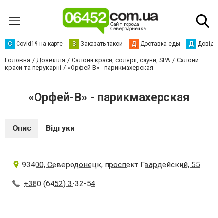
С
Сovid19 на карте
З
Заказать такси
Д
Доставка еды
Д
Довідк
Головна
Дозвілля
Салони краси, солярії, сауни, SPA
Салони
краси та перукарні
«Орфей-В» - парикмахерская
«Орфей-В» - парикмахерская
Опис
Відгуки
93400, Северодонецк, проспект Гвардейский, 55
+380 (6452) 3-32-54