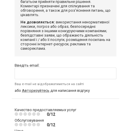
багатьом прийняти правильне рішення.
Коментарі призначені для спілкування та
обговорення, а також для роз'яснення питань, що
цікавлять.
Не дозволяється:
використання ненормативної
лексики, погроз або образ; безпосереднє
порівняння з іншими конкуруючими компаніями;
безпідставні заяви, що ображають діяльність
компанії і / або її послуги; розміщення посилань на
сторонні інтернет-ресурси; реклама та
самореклама.
Введіть email:
Ваш e-mail не відображатиметься на сайті
або
Авторизуйтесь
для написання відгуку
Качество предоставляемых услуг
0/12
Обслуговування
0/12
Цена