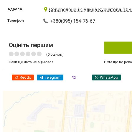
Адреса
Северодонецк, улица Курчатова, 10-
Телефон
+380(095) 154-76-67
Оцініть першим
(
0
оцінок)
Ніхто ще не рек
Поки ще ніхто не оцінював
Reddit
Telegram
Viber
WhatsApp