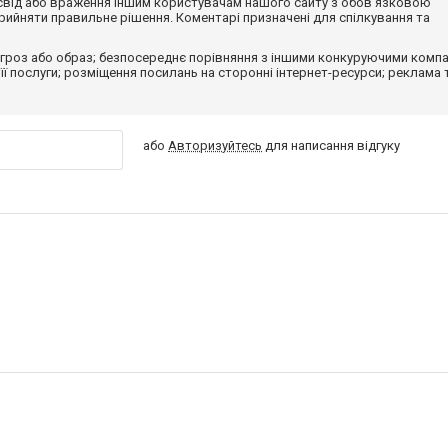
досвід або враження іншим користувачам нашого сайту з обов'язковою
ийняти правильне рішення. Коментарі призначені для спілкування та
гроз або образ; безпосереднє порівняння з іншими конкуруючими компа
 її послуги; розміщення посилань на сторонні інтернет-ресурси; реклама 
або
Авторизуйтесь
для написання відгуку