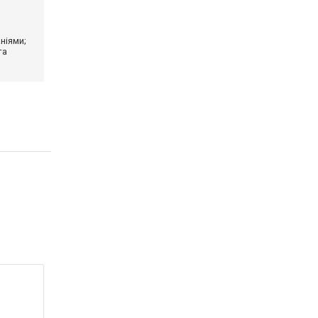
ніями;
та