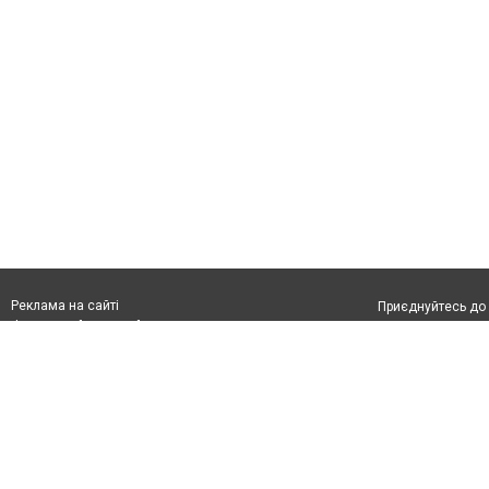
Реклама на сайті
Приєднуйтесь до 
Франшиза "CitySites"
Реклама на сайті:
Допускається цит
rek@citysites.ua
тексті обов'язко
обов'язкове розм
другого абзацу в
Матеріали з плаш