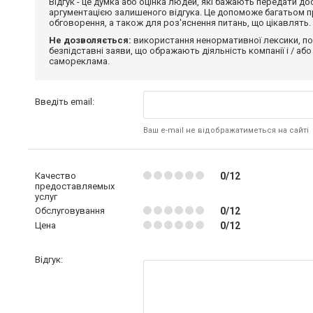
Відгук - це думка або оцінка людей, які бажають передати 
аргументацією залишеного відгука. Це допоможе багатьом пр
обговорення, а також для роз'яснення питань, що цікавлять.
Не дозволяється:
використання ненормативної лексики, по
безпідставні заяви, що ображають діяльність компанії і / або
самореклама.
Введіть email:
Ваш e-mail не відображатиметься на сайті
Качество
0/12
предоставляемых
услуг
Обслуговування
0/12
Цена
0/12
Відгук: