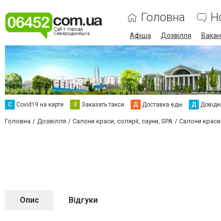
Головна
Н
Афіша
Дозвілля
Вакан
С
Сovid19 на карте
З
Заказать такси
Д
Доставка еды
Д
Довідк
Головна
Дозвілля
Салони краси, солярії, сауни, SPA
Салони краси
Опис
Відгуки