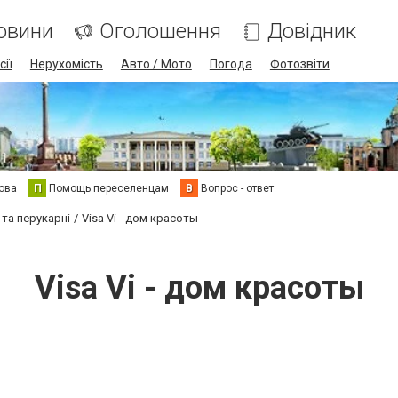
овини
Оголошення
Довідник
сії
Нерухомість
Авто / Мото
Погода
Фотозвіти
ова
П
Помощь переселенцам
В
Вопрос - ответ
 та перукарні
Visa Vi - дом красоты
Visa Vi - дом красоты