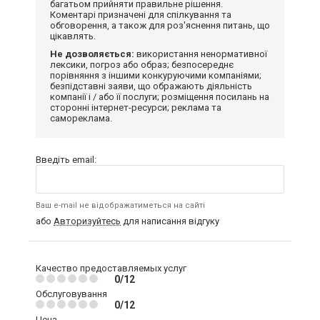
багатьом прийняти правильне рішення.
Коментарі призначені для спілкування та
обговорення, а також для роз'яснення питань, що
цікавлять.
Не дозволяється:
використання ненормативної
лексики, погроз або образ; безпосереднє
порівняння з іншими конкуруючими компаніями;
безпідставні заяви, що ображають діяльність
компанії і / або її послуги; розміщення посилань на
сторонні інтернет-ресурси; реклама та
самореклама.
Введіть email:
Ваш e-mail не відображатиметься на сайті
або
Авторизуйтесь
для написання відгуку
Качество предоставляемых услуг
0/12
Обслуговування
0/12
Цена