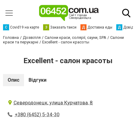
С
Сovid19 на карте
З
Заказать такси
Д
Доставка еды
Д
Довідк
Головна
Дозвілля
Салони краси, солярії, сауни, SPA
Салони
краси та перукарні
Excellent - салон красоты
Excellent - салон красоты
Опис
Відгуки
Северодонецк, улица Курчатова, 8
+380 (6452) 5-34-30