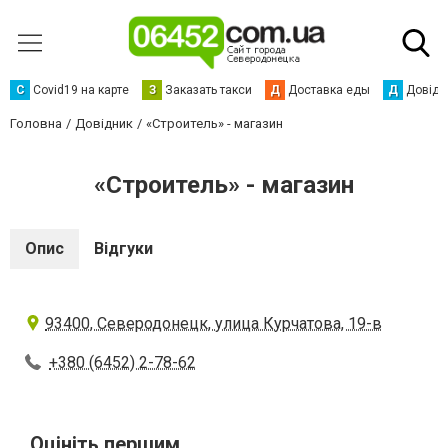
С
Сovid19 на карте
З
Заказать такси
Д
Доставка еды
Д
Довідк
Головна
Довідник
«Строитель» - магазин
«Строитель» - магазин
Опис
Відгуки
93400, Северодонецк, улица Курчатова, 19-в
+380 (6452) 2-78-62
Оцініть першим