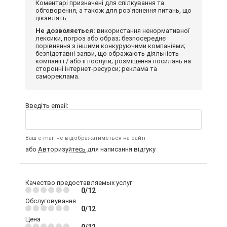
Коментарі призначені для спілкування та
обговорення, а також для роз'яснення питань, що
цікавлять.
Не дозволяється:
використання ненормативної
лексики, погроз або образ; безпосереднє
порівняння з іншими конкуруючими компаніями;
безпідставні заяви, що ображають діяльність
компанії і / або її послуги; розміщення посилань на
сторонні інтернет-ресурси; реклама та
самореклама.
Введіть email:
Ваш e-mail не відображатиметься на сайті
або
Авторизуйтесь
для написання відгуку
Качество предоставляемых услуг
0/12
Обслуговування
0/12
Цена
0/12