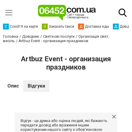
С
Сovid19 на карте
З
Заказать такси
Д
Доставка еды
Д
Довідк
Головна
Довідник
Святкові послуги
Організація свят,
весіль
Artbuz Event - организация праздников
Artbuz Event - организация
праздников
Опис
Відгуки
Відгук - це думка або оцінка людей, які бажають
передати досвід або враження іншим
користувачам нашого сайту з обов'язковою