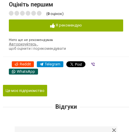
Оцініть першим
(
0
оцінок)
Я рекомендую
Ніхто ще не рекомендував
Авторизуйтесь
,
щоб оцінити і порекомендувати
Reddit
Telegram
Viber
WhatsApp
Це моє підприємство
Відгуки