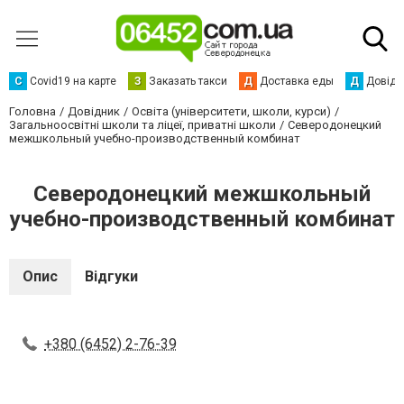
С
Сovid19 на карте
З
Заказать такси
Д
Доставка еды
Д
Довідк
Головна
Довідник
Освіта (університети, школи, курси)
Загальноосвітні школи та ліцеї, приватні школи
Северодонецкий
межшкольный учебно-производственный комбинат
Северодонецкий межшкольный
учебно-производственный комбинат
Опис
Відгуки
+380 (6452) 2-76-39