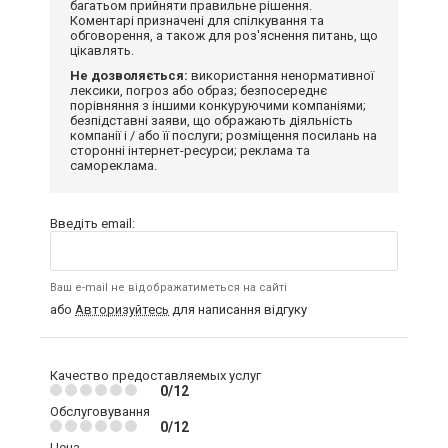
багатьом прийняти правильне рішення.
Коментарі призначені для спілкування та
обговорення, а також для роз'яснення питань, що
цікавлять.
Не дозволяється:
використання ненормативної
лексики, погроз або образ; безпосереднє
порівняння з іншими конкуруючими компаніями;
безпідставні заяви, що ображають діяльність
компанії і / або її послуги; розміщення посилань на
сторонні інтернет-ресурси; реклама та
самореклама.
Введіть email:
Ваш e-mail не відображатиметься на сайті
або
Авторизуйтесь
для написання відгуку
Качество предоставляемых услуг
0/12
Обслуговування
0/12
Цена