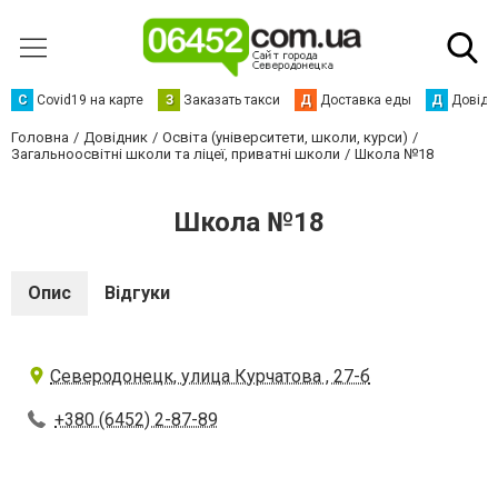
С
Сovid19 на карте
З
Заказать такси
Д
Доставка еды
Д
Довідк
Головна
Довідник
Освіта (університети, школи, курси)
Загальноосвітні школи та ліцеї, приватні школи
Школа №18
Школа №18
Опис
Відгуки
Северодонецк, улица Курчатова , 27-б
+380 (6452) 2-87-89