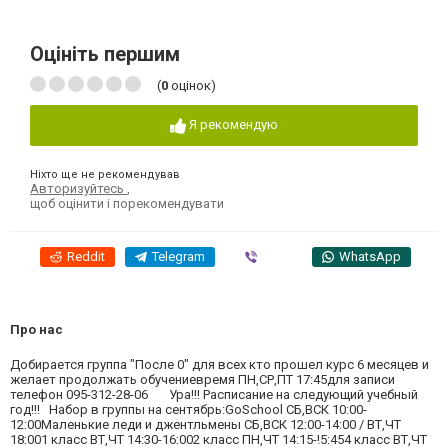
Оцініть першим
(
0
оцінок)
Я рекомендую
Ніхто ще не рекомендував
Авторизуйтесь
,
щоб оцінити і порекомендувати
Reddit
Telegram
Viber
WhatsApp
Про нас
Добирается группа "После 0" для всех кто прошел курс 6 месяцев и
желает продолжать обучениевремя ПН,СР,ПТ 17:45для записи
телефон 095-312-28-06 Ура!!! Расписание на следующий учебный
год!!! Набор в группы на сентябрь:GoSchool СБ,ВСК 10:00-
12:00Маленькие леди и джентльмены СБ,ВСК 12:00-14:00 / ВТ,ЧТ
18:001 класс ВТ,ЧТ 14:30-16:002 класс ПН,ЧТ 14:15-!5:454 класс ВТ,ЧТ