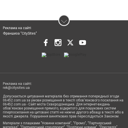
Реклама на сайті
Франшиза "CitySites"
Реклама на сайті:
rek@citysites.ua
Допускається цитування матеріалів без отримання попередньої згоди
06452.com.ua за умови розміщення в тексті обов'язкового посилання на
06452.com.ua - Сайт міста Сєвєродонецька. Для інтернет-видань
обов'язкове розміщення прямого, відкритого для пошукових систем
гіперпосилання на цитовані статті не нижче другого абзацу в тексті або в
якості джерела. Порушення виняткових прав переслідується Законом.
Матеріали з плашками "Новини компаній", "Промо", "Партнерський
матеріал", "Партнерський спецпроєкт", "Політичні новини", "Пресреліз",