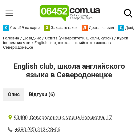
С
Сovid19 на карте
З
Заказать такси
Д
Доставка еды
Д
Довідк
Головна
Довідник
Освіта (університети, школи, курси)
Курси
іноземних мов
English club, школа английского языка в
Северодонецке
English club, школа английского
языка в Северодонецке
Опис
Відгуки (6)
93400, Северодонецк, улица Новикова, 17
+380 (95) 312-28-06