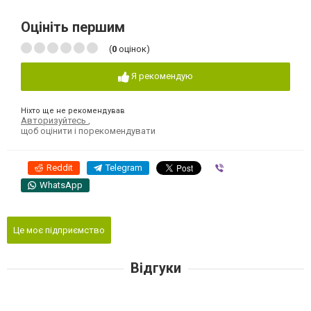
Оцініть першим
(
0
оцінок)
Я рекомендую
Ніхто ще не рекомендував
Авторизуйтесь
,
щоб оцінити і порекомендувати
Reddit
Telegram
Viber
WhatsApp
Це моє підприємство
Відгуки