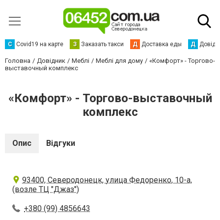
С
Сovid19 на карте
З
Заказать такси
Д
Доставка еды
Д
Довідк
Головна
Довідник
Меблі
Меблі для дому
«Комфорт» - Торгово-
выставочный комплекс
«Комфорт» - Торгово-выставочный
комплекс
Опис
Відгуки
93400, Северодонецк, улица Федоренко, 10-а,
(возле ТЦ "Джаз")
+380 (99) 4856643