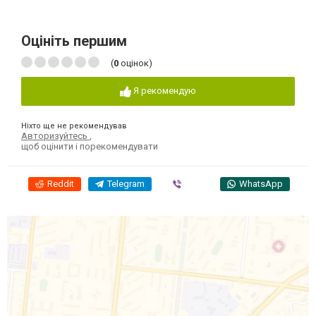
Оцініть першим
(
0
оцінок)
Я рекомендую
Ніхто ще не рекомендував
Авторизуйтесь
,
щоб оцінити і порекомендувати
Reddit
Telegram
Viber
WhatsApp