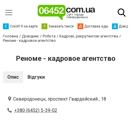
С
Сovid19 на карте
З
Заказать такси
Д
Доставка еды
Д
Довідк
Головна
Довідник
Робота
Кадрові, рекрутингові агентства
Реноме - кадровое агентство
Реноме - кадровое агентство
Опис
Відгуки
Северодонецк, проспект Гвардейский , 18
+380 (6452) 5-39-02