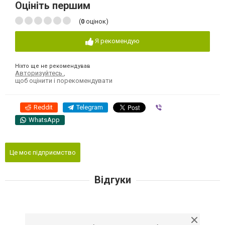
Оцініть першим
(
0
оцінок)
Я рекомендую
Ніхто ще не рекомендував
Авторизуйтесь
,
щоб оцінити і порекомендувати
Reddit
Telegram
Viber
WhatsApp
Це моє підприємство
Відгуки