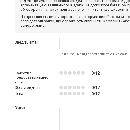
Відгук - це думка або оцінка людей, які бажають передати 
аргументацією залишеного відгука. Це допоможе багатьом пр
обговорення, а також для роз'яснення питань, що цікавлять.
Не дозволяється:
використання ненормативної лексики, по
безпідставні заяви, що ображають діяльність компанії і / або
самореклама.
Введіть email:
Ваш e-mail не відображатиметься на сайті
Качество
0/12
предоставляемых
услуг
Обслуговування
0/12
Цена
0/12
Відгук: