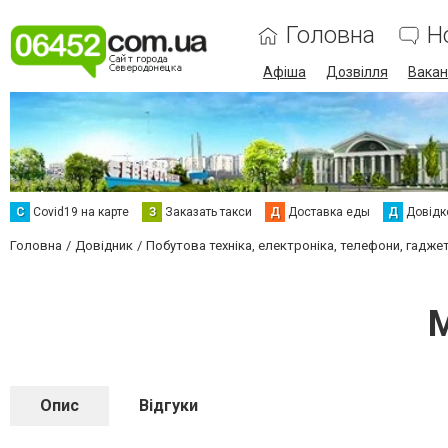
Головна
Н
Афіша
Дозвілля
Вакан
С
Сovid19 на карте
З
Заказать такси
Д
Доставка еды
Д
Довідк
Головна
Довідник
Побутова техніка, електроніка, телефони, гадже
М
Опис
Відгуки