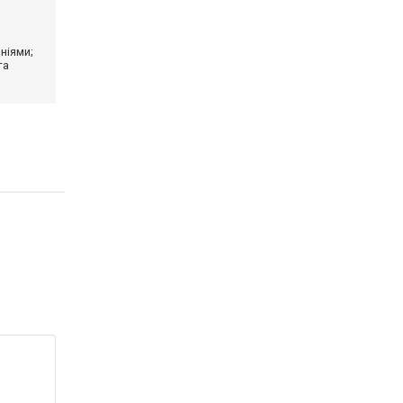
ніями;
та