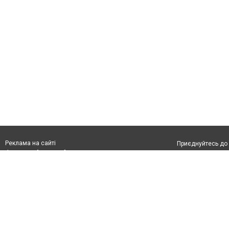
Реклама на сайті
Приєднуйтесь до 
Франшиза "CitySites"
Реклама на сайті:
Допускається цит
rek@citysites.ua
тексті обов'язко
обов'язкове розм
другого абзацу в
Матеріали з плаш