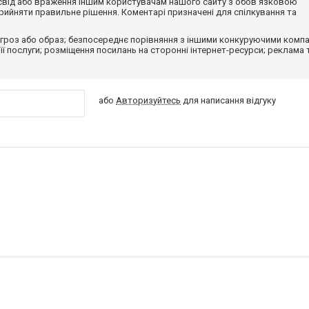
досвід або враження іншим користувачам нашого сайту з обов'язковою
ийняти правильне рішення. Коментарі призначені для спілкування та
гроз або образ; безпосереднє порівняння з іншими конкуруючими компа
 її послуги; розміщення посилань на сторонні інтернет-ресурси; реклама 
або
Авторизуйтесь
для написання відгуку