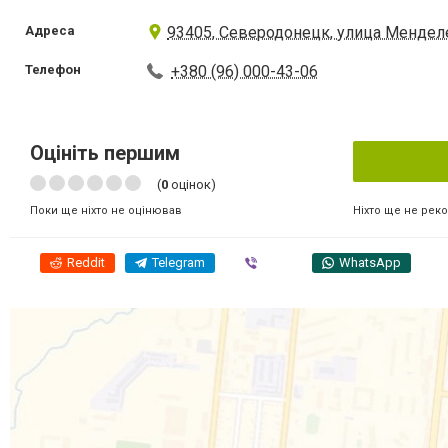
Адреса
93405, Северодонецк, улица Мендел
Телефон
+380 (96) 000-43-06
Оцініть першим
(
0
оцінок)
Ніхто ще не рек
Поки ще ніхто не оцінював
Reddit
Telegram
Viber
WhatsApp