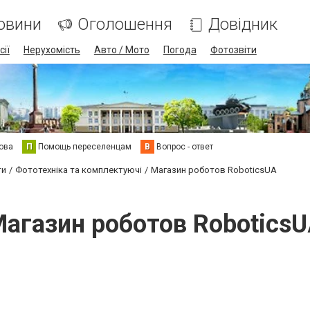
овини
Оголошення
Довідник
сії
Нерухомість
Авто / Мото
Погода
Фотозвіти
ова
П
Помощь переселенцам
В
Вопрос - ответ
ти
Фототехніка та комплектуючі
Магазин роботов RoboticsUA
агазин роботов Robotics