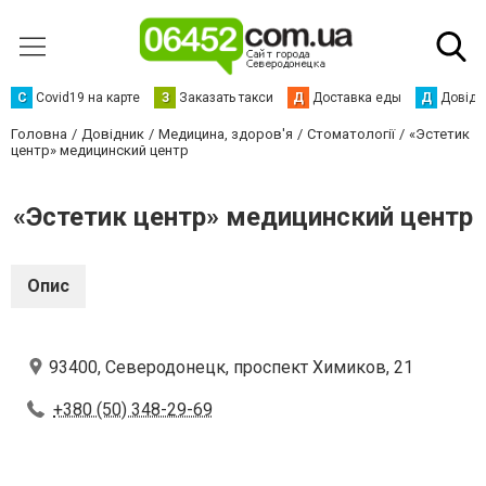
С
Сovid19 на карте
З
Заказать такси
Д
Доставка еды
Д
Довідк
Головна
Довідник
Медицина, здоров'я
Стоматології
«Эстетик
центр» медицинский центр
«Эстетик центр» медицинский центр
Опис
93400, Северодонецк, проспект Химиков, 21
+380 (50) 348-29-69