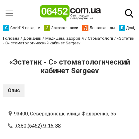
С
Сovid19 на карте
З
Заказать такси
Д
Доставка еды
Д
Довідк
Головна
Довідник
Медицина, здоров'я
Стоматології
«Эстетик
- С» стоматологический кабинет Sergeev
«Эстетик - С» стоматологический
кабинет Sergeev
Опис
93400, Северодонецк, улица Федоренко, 55
+380 (6452) 9-16-88