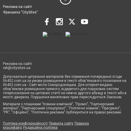
Реклама на сайті
Франшиза "CitySites"
Реклама на сайті:
rek@citysites.ua
Допускається цитування матеріалів без отримання попередньої згоди
06452.com.ua за умови розміщення в тексті обов'язкового посилання на
06452.com.ua - Сайт міста Сєвєродонецька. Для інтернет-видань
обов'язкове розміщення прямого, відкритого для пошукових систем
гіперпосилання на цитовані статті не нижче другого абзацу в тексті або в
якості джерела. Порушення виняткових прав переслідується Законом.
Матеріали з плашками "Новини компаній", "Промо", "Партнерський
матеріал", "Партнерський спецпроєкт", "Політичні новини", "Пресреліз",
"PR", "Офіційно", "Політична реклама" публікуються на правах реклами.
Політика конфіденційності
Правила сайту
Правила
класифайд
Редакційна політика