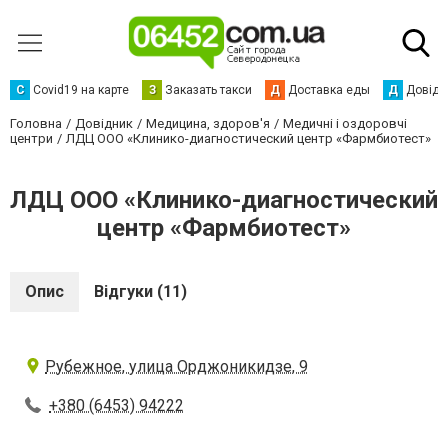
С
Сovid19 на карте
З
Заказать такси
Д
Доставка еды
Д
Довідк
Головна
Довідник
Медицина, здоров'я
Медичні і оздоровчі
центри
ЛДЦ ООО «Клинико-диагностический центр «Фармбиотест»
ЛДЦ ООО «Клинико-диагностический
центр «Фармбиотест»
Опис
Відгуки (11)
Рубежное, улица Орджоникидзе, 9
+380 (6453) 94222