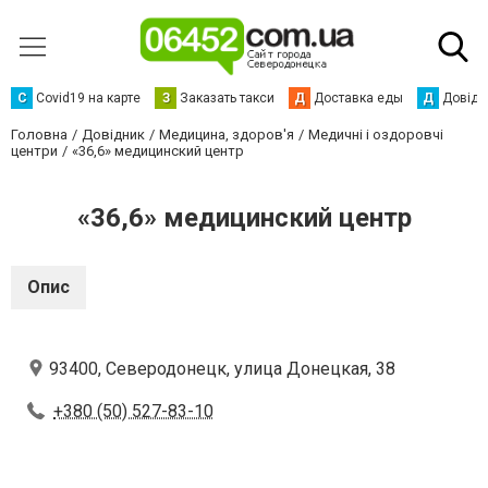
С
Сovid19 на карте
З
Заказать такси
Д
Доставка еды
Д
Довідк
Головна
Довідник
Медицина, здоров'я
Медичні і оздоровчі
центри
«36,6» медицинский центр
«36,6» медицинский центр
Опис
93400, Северодонецк, улица Донецкая, 38
+380 (50) 527-83-10