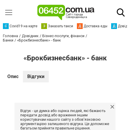
С
Сovid19 на карте
З
Заказать такси
Д
Доставка еды
Д
Довідк
Головна
Довідник
Бізнес-послуги, фінанси
Банки
«Брокбизнесбанк» - банк
«Брокбизнесбанк» - банк
Опис
Відгуки
Відгук - це думка або оцінка людей, які бажають
передати досвід або враження іншим
користувачам нашого сайту з обов'язковою
аргументацією залишеного відгука. Це допоможе
багатьом прийняти правильне рішення.