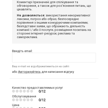
Коментарі призначені для спілкування та
обговорення, а також для роз'яснення питань, що
цікавлять.
Не дозволяється:
використання ненормативної
лексики, погроз або образ; безпосереднє
порівняння з іншими конкуруючими компаніями;
безпідставні заяви, що ображають діяльність
компанії і / або її послуги; розміщення посилань на
сторонні інтернет-ресурси; реклама та
самореклама.
Введіть email:
Ваш e-mail не відображатиметься на сайті
або
Авторизуйтесь
для написання відгуку
Качество предоставляемых услуг
0/12
Обслуговування
0/12
Цена