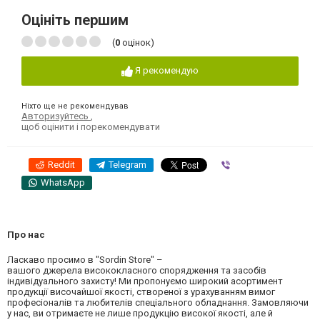
Оцініть першим
(
0
оцінок)
Я рекомендую
Ніхто ще не рекомендував
Авторизуйтесь
,
щоб оцінити і порекомендувати
Reddit
Telegram
Viber
WhatsApp
Про нас
Ласкаво просимо в "Sordin Store" –
вашого джерела висококласного спорядження та засобів
індивідуального захисту! Ми пропонуємо широкий асортимент
продукції височайшої якості, створеної з урахуванням вимог
професіоналів та любителів спеціального обладнання. Замовляючи
у нас, ви отримаєте не лише продукцію високої якості, але й