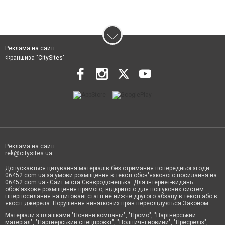
Реклама на сайті
Франшиза "CitySites"
Реклама на сайті:
rek@citysites.ua
Допускається цитування матеріалів без отримання попередньої згоди
06452.com.ua за умови розміщення в тексті обов'язкового посилання на
06452.com.ua - Сайт міста Сєвєродонецька. Для інтернет-видань
обов'язкове розміщення прямого, відкритого для пошукових систем
гіперпосилання на цитовані статті не нижче другого абзацу в тексті або в
якості джерела. Порушення виняткових прав переслідується Законом.
Матеріали з плашками "Новини компаній", "Промо", "Партнерський
матеріал", "Партнерський спецпроєкт", "Політичні новини", "Пресреліз",