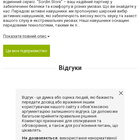
відмінний сервіс. "Sordin Store" – ваш надійний партнер у
забезпеченні безпеки та комфорту в різних умовах. Що ви знайдете у
нас: Передові активні навушники: ми пропонуємо широкий вибір
активних навушників, які забезпечують високу якість звуку та захист
вашого слуху в екстремальних умовах. Наші навушники оснащені
передовими технологіями, такими як п...
Показати повний опис
Це моє підприємство
Відгуки
Відгук - це думка або оцінка людей, які бажають
передати досвід або враження іншим
користувачам нашого сайту з обов'язковою
аргументацією залишеного відгука. Це допоможе
багатьом прийняти правильне рішення.
Коментарі призначені для спілкування та
обговорення, а також для роз'яснення питань, що
цікавлять.
Не дозволяється:
використання ненормативної