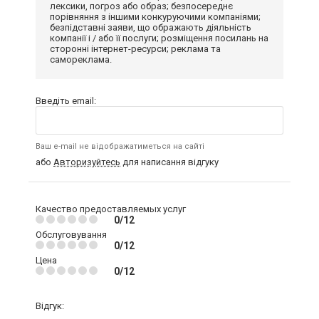
лексики, погроз або образ; безпосереднє
порівняння з іншими конкуруючими компаніями;
безпідставні заяви, що ображають діяльність
компанії і / або її послуги; розміщення посилань на
сторонні інтернет-ресурси; реклама та
самореклама.
Введіть email:
Ваш e-mail не відображатиметься на сайті
або
Авторизуйтесь
для написання відгуку
Качество предоставляемых услуг
0/12
Обслуговування
0/12
Цена
0/12
Відгук: