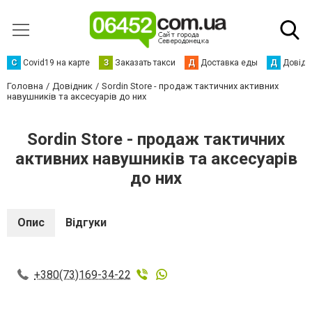
С
Сovid19 на карте
З
Заказать такси
Д
Доставка еды
Д
Довідк
Головна
Довідник
Sordin Store - продаж тактичних активних
навушників та аксесуарів до них
Sordin Store - продаж тактичних
активних навушників та аксесуарів
до них
Опис
Відгуки
+380(73)169-34-22