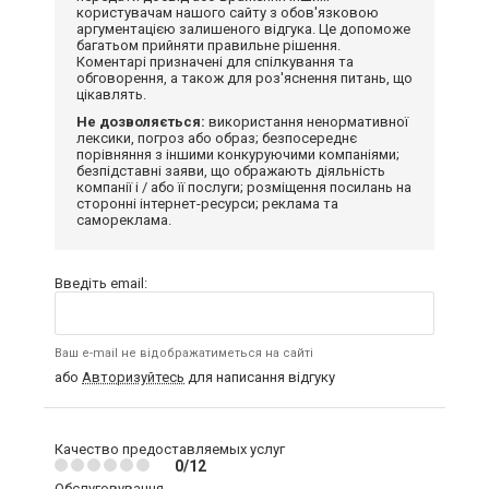
користувачам нашого сайту з обов'язковою
аргументацією залишеного відгука. Це допоможе
багатьом прийняти правильне рішення.
Коментарі призначені для спілкування та
обговорення, а також для роз'яснення питань, що
цікавлять.
Не дозволяється:
використання ненормативної
лексики, погроз або образ; безпосереднє
порівняння з іншими конкуруючими компаніями;
безпідставні заяви, що ображають діяльність
компанії і / або її послуги; розміщення посилань на
сторонні інтернет-ресурси; реклама та
самореклама.
Введіть email:
Ваш e-mail не відображатиметься на сайті
або
Авторизуйтесь
для написання відгуку
Качество предоставляемых услуг
0/12
Обслуговування