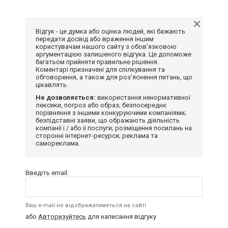
Відгук - це думка або оцінка людей, які бажають
передати досвід або враження іншим
користувачам нашого сайту з обов'язковою
аргументацією залишеного відгука. Це допоможе
багатьом прийняти правильне рішення.
Коментарі призначені для спілкування та
обговорення, а також для роз'яснення питань, що
цікавлять.
Не дозволяється:
використання ненормативної
лексики, погроз або образ; безпосереднє
порівняння з іншими конкуруючими компаніями;
безпідставні заяви, що ображають діяльність
компанії і / або її послуги; розміщення посилань на
сторонні інтернет-ресурси; реклама та
самореклама.
Введіть email:
Ваш e-mail не відображатиметься на сайті
або
Авторизуйтесь
для написання відгуку