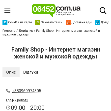
С
Сovid19 на карте
З
Заказать такси
Д
Доставка еды
Д
Довідк
Головна
Довідник
Family Shop - Интернет магазин женской и
мужской одежды
Family Shop - Интернет магазин
женской и мужской одежды
Опис
Відгуки
+380969974305
Графік роботи
09:00 - 20:00